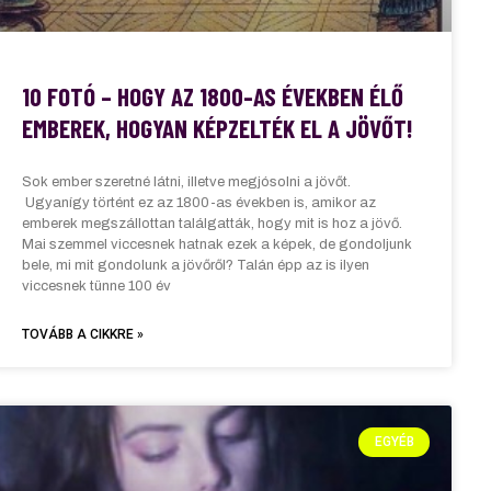
10 FOTÓ – HOGY AZ 1800-AS ÉVEKBEN ÉLŐ
EMBEREK, HOGYAN KÉPZELTÉK EL A JÖVŐT!
Sok ember szeretné látni, illetve megjósolni a jövőt.
Ugyanígy történt ez az 1800-as években is, amikor az
emberek megszállottan találgatták, hogy mit is hoz a jövő.
Mai szemmel viccesnek hatnak ezek a képek, de gondoljunk
bele, mi mit gondolunk a jövőről? Talán épp az is ilyen
viccesnek tünne 100 év
TOVÁBB A CIKKRE »
EGYÉB