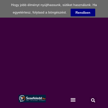
Hogy jobb élményt nyújthassunk, sütiket használunk. Ha
egyetértesz, folytasd a böngészést.
Rendben