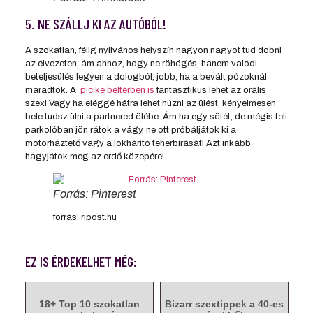
5. NE SZÁLLJ KI AZ AUTÓBÓL!
A szokatlan, félig nyilvános helyszín nagyon nagyot tud dobni
az élvezeten, ám ahhoz, hogy ne röhögés, hanem valódi
beteljesülés legyen a dologból, jobb, ha a bevált pózoknál
maradtok. A
picike beltérben is
fantasztikus lehet az orális
szex! Vagy ha eléggé hátra lehet húzni az ülést, kényelmesen
bele tudsz ülni a partnered ölébe. Ám ha egy sötét, de mégis teli
parkolóban jön rátok a vágy, ne ott próbáljátok ki a
motorháztető vagy a lökhárító teherbírását! Azt inkább
hagyjátok meg az erdő közepére!
Forrás: Pinterest
forrás: ripost.hu
EZ IS ÉRDEKELHET MÉG:
18+ Top 10 szokatlan
Bizarr szextippek a 40-es