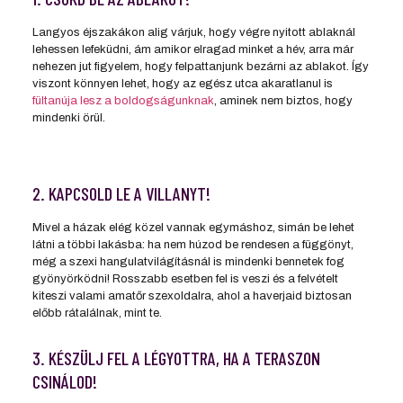
Langyos éjszakákon alig várjuk, hogy végre nyitott ablaknál
lehessen lefeküdni, ám amikor elragad minket a hév, arra már
nehezen jut figyelem, hogy felpattanjunk bezárni az ablakot. Így
viszont könnyen lehet, hogy az egész utca akaratlanul is
fültanúja lesz a boldogságunknak
, aminek nem biztos, hogy
mindenki örül.
2. KAPCSOLD LE A VILLANYT!
Mivel a házak elég közel vannak egymáshoz, simán be lehet
látni a többi lakásba: ha nem húzod be rendesen a függönyt,
még a szexi hangulatvilágításnál is mindenki bennetek fog
gyönyörködni! Rosszabb esetben fel is veszi és a felvételt
kiteszi valami amatőr szexoldalra, ahol a haverjaid biztosan
előbb rátalálnak, mint te.
3. KÉSZÜLJ FEL A LÉGYOTTRA, HA A TERASZON
CSINÁLOD!