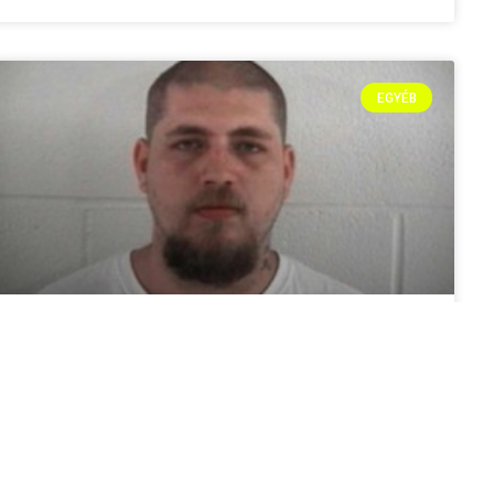
EGYÉB
RETTENETES DOLGOT TETT A PÁR AZ
ÉRTELMI FOGYATÉKOS ASSZONNYAL
Brutálisan kegyetlenül bánt egy amerikai házaspár egy
szellemi sérült nővel és annak kislányával. Az asszonyt és
gyerekét éveken keresztül kínozták és rabszolgaként