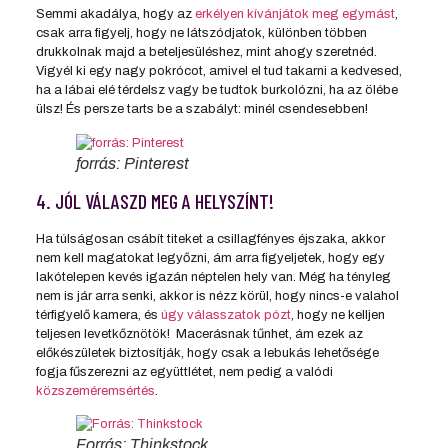
Semmi akadálya, hogy az
erkélyen kívánjátok meg egymást
,
csak arra figyelj, hogy ne látszódjatok, különben többen
drukkolnak majd a beteljesüléshez, mint ahogy szeretnéd.
Vigyél ki egy nagy pokrócot, amivel el tud takarni a kedvesed,
ha a lábai elé térdelsz vagy be tudtok burkolózni, ha az ölébe
ülsz! És persze tarts be a szabályt: minél csendesebben!
forrás: Pinterest
4. JÓL VÁLASZD MEG A HELYSZÍNT!
Ha túlságosan csábít titeket a csillagfényes éjszaka, akkor
nem kell magatokat legyőzni, ám arra figyeljetek, hogy egy
lakótelepen kevés igazán néptelen hely van. Még ha tényleg
nem is jár arra senki, akkor is nézz körül, hogy nincs-e valahol
térfigyelő kamera, és
úgy válasszatok pózt
, hogy ne kelljen
teljesen levetkőznötök! Macerásnak tűnhet, ám ezek az
előkészületek biztosítják, hogy csak a lebukás lehetősége
fogja fűszerezni az együttlétet, nem pedig a valódi
közszeméremsértés
.
Forrás: Thinkstock