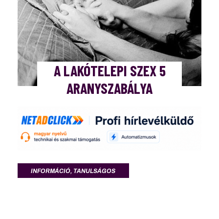
A LA­KÓ­TE­LEPI SZEX 5
ARANY­SZA­BÁ­LYA
INFORMÁCIÓ
,
TANULSÁGOS