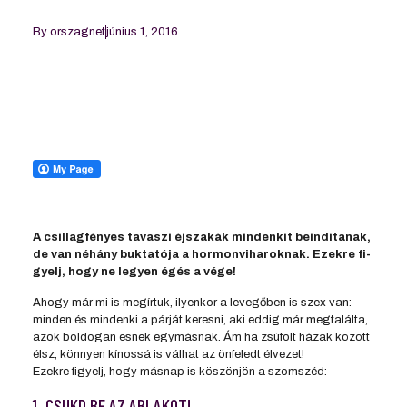
By
orszagnet
június 1, 2016
A csil­lag­fé­nyes ta­va­szi éj­sza­kák min­den­kit be­in­dí­ta­nak,
de van né­hány buk­ta­tója a hor­mon­vi­ha­rok­nak. Ezekre fi­
gyelj, hogy ne le­gyen égés a vége!
Ahogy már mi is megírtuk, ilyenkor a levegőben is szex van:
minden és mindenki a párját keresni, aki eddig már megtalálta,
azok boldogan esnek egymásnak. Ám ha zsúfolt házak között
élsz, könnyen kínossá is válhat az önfeledt élvezet!
Ezekre figyelj, hogy másnap is köszönjön a szomszéd:
1. CSUKD BE AZ ABLAKOT!