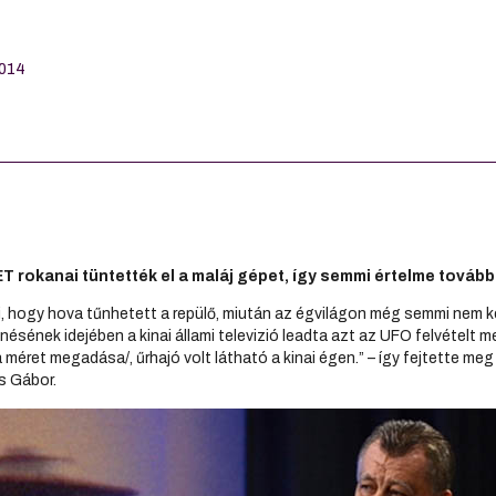
2014
T rokanai tüntették el a maláj gépet, így semmi értelme tovább
i, hogy hova tűnhetett a repülő, miután az égvilágon még semmi nem ke
nésének idejében a kinai állami televizió leadta azt az UFO felvételt
méret megadása/, űrhajó volt látható a kinai égen.” – így fejtette me
s Gábor.