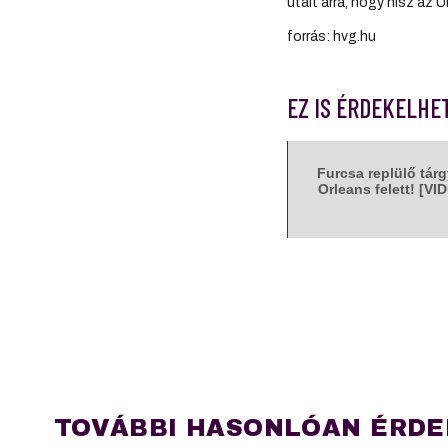
utalt arra, hogy hisz az
forrás: hvg.hu
EZ IS ÉRDEKELHE
Furcsa replülő tár
Orleans felett! [V
TOVÁBBI HASONLÓAN ÉRDE