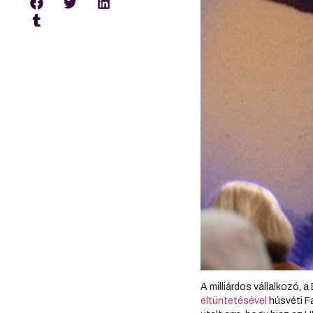
A milliárdos vállalkozó,
eltüntetésével
húsvéti F