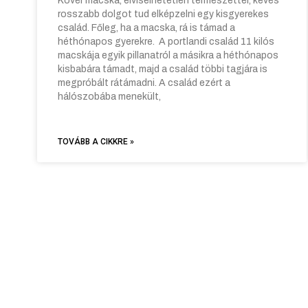
Kövér macska, elviselhetetlen természettel, kevés
rosszabb dolgot tud elképzelni egy kisgyerekes
család. Főleg, ha a macska, rá is támad a
héthónapos gyerekre. A portlandi család 11 kilós
macskája egyik pillanatról a másikra a héthónapos
kisbabára támadt, majd a család többi tagjára is
megpróbált rátámadni. A család ezért a
hálószobába menekült,
TOVÁBB A CIKKRE »