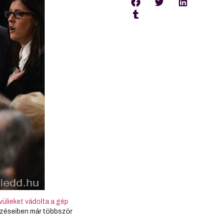
vülieket vádolta a gép
yzéseiben már többször