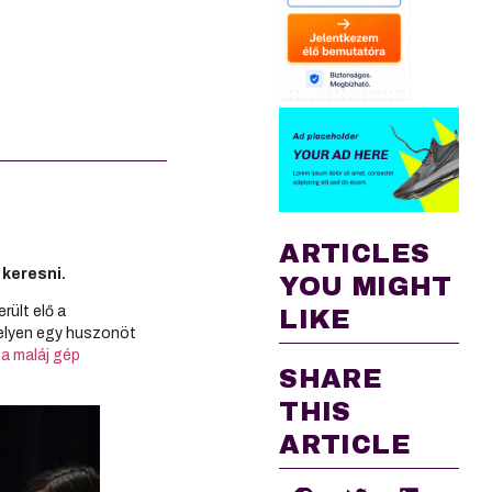
ARTICLES
 keresni.
YOU MIGHT
rült elő a
LIKE
 melyen egy huszonöt
g
a maláj gép
SHARE
THIS
ARTICLE