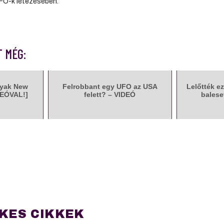
 UFO-k létezésében.
T MÉG:
gyak New
Felrobbant egy UFO az USA
Lelőtték ez
IDEÓVAL!]
felett? – VIDEÓ
balese
KES CIKKEK