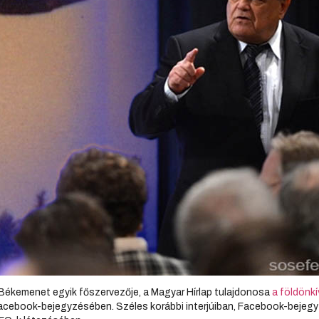
 a Békemenet egyik főszervezője, a Magyar Hírlap tulajdonosa
a földönkí
acebook-bejegyzésében. Széles korábbi interjúiban, Facebook-bejeg