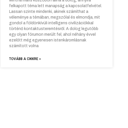
Mintha máris küszöbön állna a dolog, annyira
felkapott téma lett manapság a kapcsolatfelvétel.
Lassan szinte mindenki, akinek számíthat a
véleménye a témában, megszólal és elmondja, mit
gondol a földönkívüli intelligens civilizációkkal
történő kontaktusteremtésről. A dolog legutóbb
egy olyan fórumon merült fel, ahol néhány évvel
ezelőtt még egyenesen istenkáromlásnak
számított volna
TOVÁBB A CIKKRE »