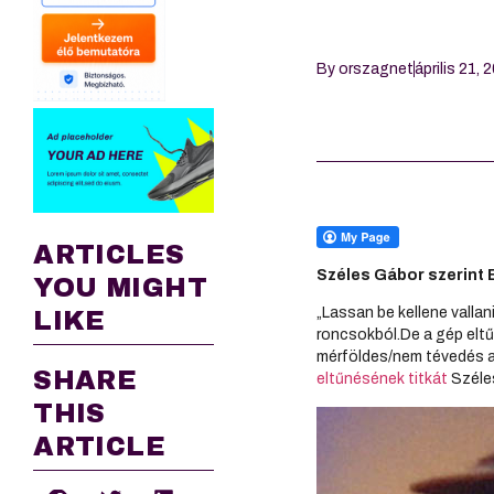
By
orszagnet
április 21, 
ARTICLES
Széles Gábor szerint E
YOU MIGHT
„Lassan be kellene vallan
LIKE
roncsokból.De a gép eltű
mérföldes/nem tévedés a 
SHARE
eltűnésének titkát
Széle
THIS
ARTICLE