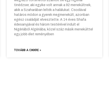
Megrázó történetről számolt be egy nigériai
tinédzser, aki egyike volt annak a 92 menekültnek,
akik a Szaharában lelték a halálukat. Csodával
határos módon a gyerek megmenekült, azonban
egész családját elvesztette. A 14 éves Shafa
édesanyjával és három testérével indult el
Nigériából Algériába, közel száz másik menekülttel
egy jobb élet reményében
TOVÁBB A CIKKRE »