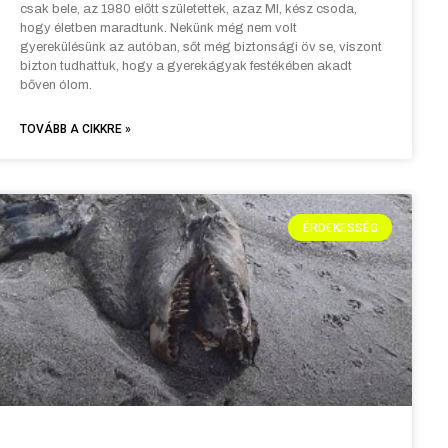
csak bele, az 1980 előtt születettek, azaz MI, kész csoda,
hogy életben maradtunk. Nekünk még nem volt
gyerekülésünk az autóban, sőt még biztonsági öv se, viszont
bizton tudhattuk, hogy a gyerekágyak festékében akadt
bőven ólom.
TOVÁBB A CIKKRE »
ÉRDEKESSÉG