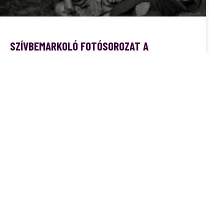
SZÍVBEMARKOLÓ FOTÓSOROZAT A
MAGYARORSZÁGI MÉLYSZEGÉNYSÉGBEN
ÉLŐKRŐL
A rettenethez szokott emberi szem már észre sem veszi őket,
azokat, akik valamiért a társadalom legszélére szorultak,
mocsokban élnek, éheznek, fáznak, nélkülöznek. A Magyar
Református Szeretetszolgálat által meghirdetett “Nincsen
számukra hely” c. fotópályázat célja az volt, hogy felhívják a
figyelmet rájuk, a társadalom perifériáján élők
helyzetére. Hétszázötven kép érkezett a fotópályázatára,
amelyből 19 képet díjaztak. forrás: erdekesvilag.hu
TOVÁBB A CIKKRE »