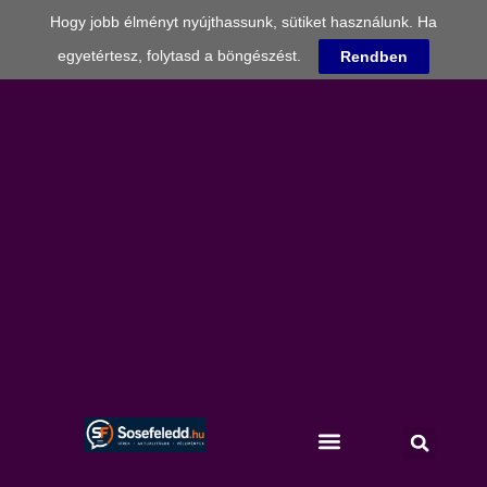
Hogy jobb élményt nyújthassunk, sütiket használunk. Ha
egyetértesz, folytasd a böngészést.
Rendben