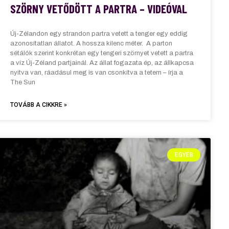
SZÖRNY VETŐDÖTT A PARTRA – VIDEÓVAL
Új-Zélandon egy strandon partra vetett a tenger egy eddig
azonosítatlan állatot. A hossza kilenc méter. A parton
sétálók szerint konkrétan egy tengeri szörnyet vetett a partra
a víz Új-Zéland partjainál. Az állat fogazata ép, az állkapcsa
nyitva van, ráadásul meg is van csonkítva a tetem – írja a
The Sun
TOVÁBB A CIKKRE »
EGYÉB