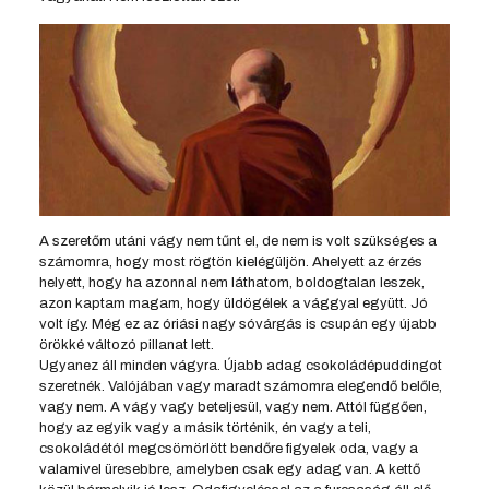
A szeretőm utáni vágy nem tűnt el, de nem is volt szükséges a
számomra, hogy most rögtön kielégüljön. Ahelyett az érzés
helyett, hogy ha azonnal nem láthatom, boldogtalan leszek,
azon kaptam magam, hogy üldögélek a vággyal együtt. Jó
volt így. Még ez az óriási nagy sóvárgás is csupán egy újabb
örökké változó pillanat lett.
Ugyanez áll minden vágyra. Újabb adag csokoládépuddingot
szeretnék. Valójában vagy maradt számomra elegendő belőle,
vagy nem. A vágy vagy beteljesül, vagy nem. Attól függően,
hogy az egyik vagy a másik történik, én vagy a teli,
csokoládétól megcsömörlött bendőre figyelek oda, vagy a
valamivel üresebbre, amelyben csak egy adag van. A kettő