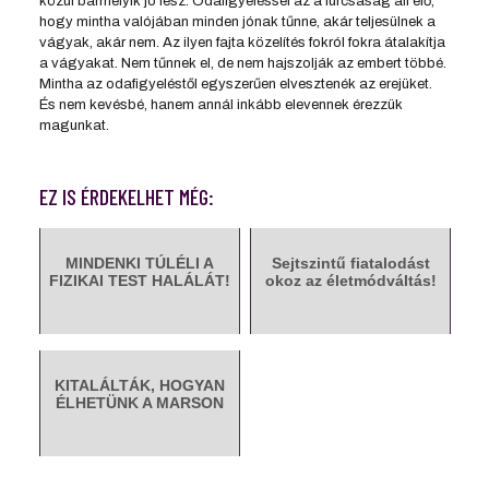
közül bármelyik jó lesz. Odafigyeléssel az a furcsaság áll elő,
hogy mintha valójában minden jónak tűnne, akár teljesülnek a
vágyak, akár nem. Az ilyen fajta közelítés fokról fokra átalakítja
a vágyakat. Nem tűnnek el, de nem hajszolják az embert többé.
Mintha az odafigyeléstől egyszerűen elvesztenék az erejüket.
És nem kevésbé, hanem annál inkább elevennek érezzük
magunkat.
EZ IS ÉRDEKELHET MÉG:
MINDENKI TÚLÉLI A
Sejtszintű fiatalodást
FIZIKAI TEST HALÁLÁT!
okoz az életmódváltás!
KITALÁLTÁK, HOGYAN
ÉLHETÜNK A MARSON