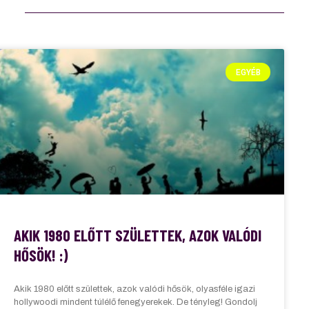
EGYÉB
AKIK 1980 ELŐTT SZÜLETTEK, AZOK VALÓDI
HŐSÖK! :)
Akik 1980 előtt születtek, azok valódi hősök, olyasféle igazi
hollywoodi mindent túlélő fenegyerekek. De tényleg! Gondolj