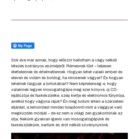
Sok éve már annak, hogy először hallottam a vágy nélküli
létezés botrányos eszméjéről. Rémesnek tűnt – teljesen
élettelennek és értelmetlennek. Hogyan lehet valaki emberi és
eleven és vidám és boldog, ha nincsenek vágyai? És hogyan
lehetnek tárgyak a birtokában? Nem képtelenség-e, hogy
valakinek legyen mosogatógépe meg ezer könyve, új CD-
lejátszója és faxkészüléke, szép kertje és elektromos fűnyírója,
anélkül hogy vágyna rájuk? Én meg tudom érteni a szerzetesi
eljárást, a lemondást minden tulajdonról mint a vággyal való
megküzdés módját – de ez nem a világi zen gyakorlóinak az
útja. Nekünk gyakran igenis van mosogatógépünk és
faxkészülékünk, kertünk és drót nélküli sövénynyírónk.