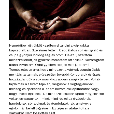
Nemrégiben új trükköt kezdtem el tanulni a vágyakkal
kapcsolatban. Szerelmes lettem. Csodálatos volt és izgató és
csupa gyönyör, boldogság és öröm. De az új szeretőm
messzire lakott, és gyakran maradtam ott nélküle. Sóvárogtam
utána. Kívántam. Odafigyeltem erre, és mire jutottam?
Természetesen arra, hogy mindezek a vágyak csupán újabb
mentális tartalmak, egyszerűen további gondolatok és érzés,
hozzáadandók a sok másikhoz abban a nagy térben. Voltak
fájdalmak a szívem tájékán, rángások a végtagjaimban,
üresség és epekedés a lábam között, csillapíthatatlan vágy,
hogy levelet írjak neki. De mindezek csupán újabb megjelenései
voltak ugyanannak – mind, mind részei az érzéseknek,
hangoknak, sóhajoknak és gondolatoknak, amelyekre
egyformán kellett ügyelnem. Ez teljesen átalakította a
vágyakat. Nem foszlottak szét.