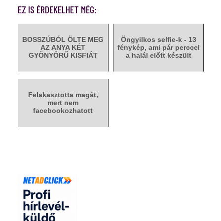
EZ IS ÉRDEKELHET MÉG:
BOSSZÚBÓL ÖLTE MEG
Öngyilkos selfie-k - 13
AZ ANYA KÉT
fénykép, ami pár perccel
GYÖNYÖRŰ KISFIÁT
a halál előtt készült
Felakasztotta magát,
mert nem
facebookozhatott