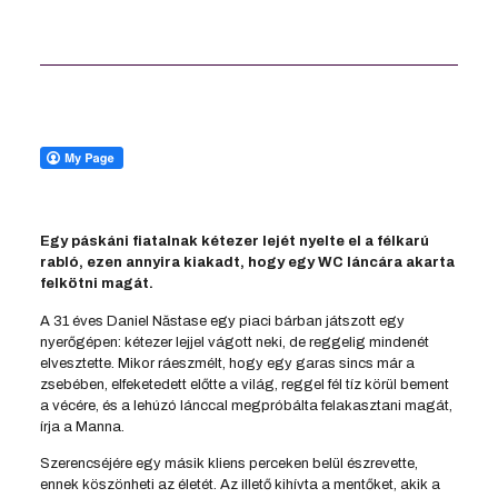
Egy páskáni fiatalnak kétezer lejét nyelte el a félkarú
rabló, ezen annyira kiakadt, hogy egy WC láncára akarta
felkötni magát.
A 31 éves Daniel Năstase egy piaci bárban játszott egy
nyerőgépen: kétezer lejjel vágott neki, de reggelig mindenét
elvesztette. Mikor ráeszmélt, hogy egy garas sincs már a
zsebében, elfeketedett előtte a világ, reggel fél tíz körül bement
a vécére, és a lehúzó lánccal megpróbálta felakasztani magát,
írja a Manna.
Szerencséjére egy másik kliens perceken belül észrevette,
ennek köszönheti az életét. Az illető kihívta a mentőket, akik a