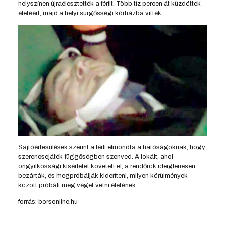
helyszínen újraélesztették a férfit. Több tíz percen át küzdöttek
életéért, majd a helyi sürgősségi kórházba vitték.
Sajtóértesülések szerint a férfi elmondta a hatóságoknak, hogy
szerencsejáték-függőségben szenved. A lokált, ahol
öngyilkossági kísérletet követett el, a rendőrök ideiglenesen
bezárták, és megpróbálják kideríteni, milyen körülmények
között próbált meg véget vetni életének.
forrás: borsonline.hu