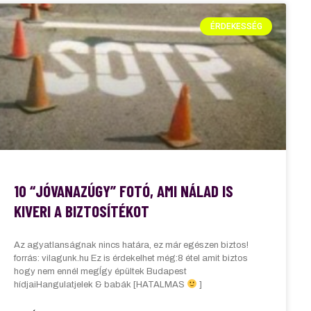
ÉRDEKESSÉG
10 “JÓVANAZÚGY” FOTÓ, AMI NÁLAD IS
KIVERI A BIZTOSÍTÉKOT
Az agyatlanságnak nincs határa, ez már egészen biztos!
forrás: vilagunk.hu Ez is érdekelhet még:8 étel amit biztos
hogy nem ennél megÍgy épültek Budapest
hídjaiHangulatjelek & babák [HATALMAS
]