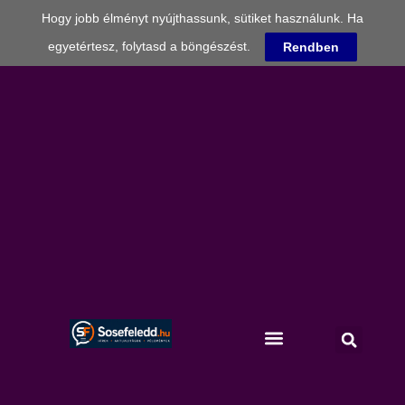
Hogy jobb élményt nyújthassunk, sütiket használunk. Ha
egyetértesz, folytasd a böngészést.
Rendben