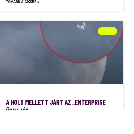
TOVÁBB A CIKKRE »
EGYÉB
A HOLD MELLETT JÁRT AZ „ENTERPRISE
ŰRHAJÓ”
Eredetileg csak a hold előtt elszáguldó Nemzetközi
Űrállomást szerette volna lefotózni Maximilian Teodorescu ,