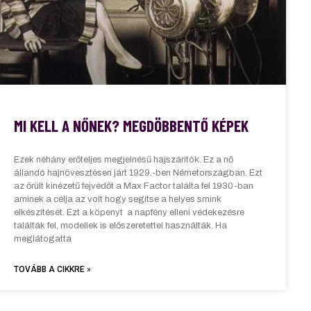
MI KELL A NŐNEK? MEGDÖBBENTŐ KÉPEK
Ezek néhány erőteljes megjelnésű hajszárítók. Ez a nő
állandó hajnövesztésen járt 1929.-ben Németországban. Ezt
az őrült kinézetű fejvédőt a Max Factor találta fel 1930-ban
aminek a célja az volt hogy segítse a helyes smink
elkészítését. Ezt a köpenyt a napfény elleni védekezésre
találták fel, modellek is előszeretettel használták. Ha
meglátogatta
TOVÁBB A CIKKRE »