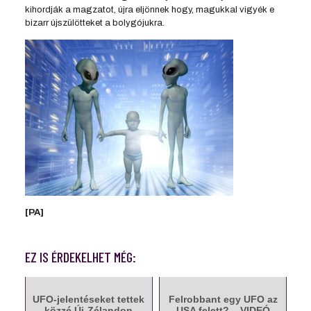
kihordják a magzatot, újra eljönnek hogy, magukkal vigyék e
bizarr újszülötteket a bolygójukra.
[PA]
EZ IS ÉRDEKELHET MÉG:
UFO-jelentéseket tettek
Felrobbant egy UFO az
közzé Új-Zélandon
USA felett? – VIDEÓ