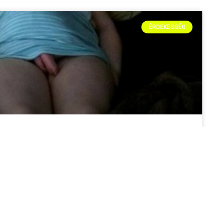
ÉRDEKESSÉG
23 TÖKÉLETESEN IDŐZÍTETT FOTÓ
Naponta több millió fotó készül a világon, de ebből csak
néhány fotó lesz igazán különleges. Nagy részük a véletlen
műve, néhány pedig a kitartó munkáé. Most mutatunk 23
tökéletesen időzített fényképet. forrás: vilagunk.hu Ez is
érdekelhet még:15 Megmagyarázhatatlan röntgen kép amit
érdemes megnézni!DÖBBENET: A GOOGLE LEKAPTA