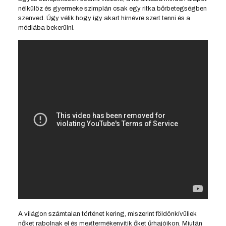
nélkülöz és gyermeke szimplán csak egy ritka bőrbetegségben
szenved. Úgy vélik hogy így akart hírnévre szert tenni és a
médiába bekerülni.
A világon számtalan történet kering, miszerint földönkívüliek
nőket rabolnak el és megtermékenyítik őket űrhajóikon. Miután