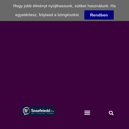
Hogy jobb élményt nyújthassunk, sütiket használunk. Ha
egyetértesz, folytasd a böngészést.
Rendben