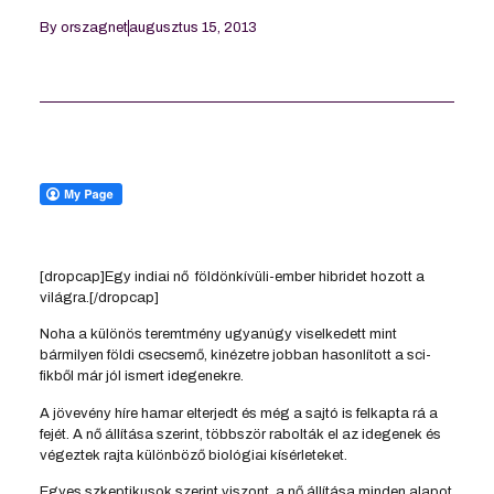
By
orszagnet
augusztus 15, 2013
[dropcap]Egy indiai nő földönkívüli-ember hibridet hozott a
világra.[/dropcap]
Noha a különös teremtmény ugyanúgy viselkedett mint
bármilyen földi csecsemő, kinézetre jobban hasonlított a sci-
fikből már jól ismert idegenekre.
A jövevény híre hamar elterjedt és még a sajtó is felkapta rá a
fejét. A nő állítása szerint, többször rabolták el az idegenek és
végeztek rajta különböző biológiai kísérleteket.
Egyes szkeptikusok szerint viszont, a nő állítása minden alapot