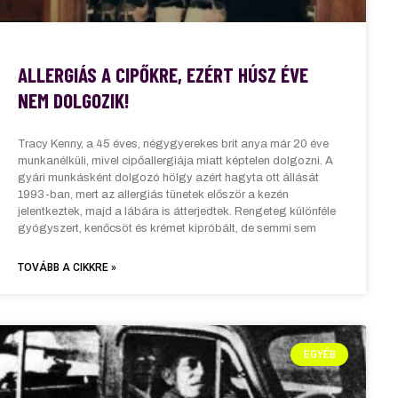
ALLERGIÁS A CIPŐKRE, EZÉRT HÚSZ ÉVE
NEM DOLGOZIK!
Tracy Kenny, a 45 éves, négygyerekes brit anya már 20 éve
munkanélküli, mivel cipőallergiája miatt képtelen dolgozni. A
gyári munkásként dolgozó hölgy azért hagyta ott állását
1993-ban, mert az allergiás tünetek először a kezén
jelentkeztek, majd a lábára is átterjedtek. Rengeteg különféle
gyógyszert, kenőcsöt és krémet kipróbált, de semmi sem
TOVÁBB A CIKKRE »
EGYÉB