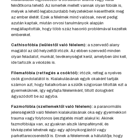
felnőttkorra tehető. Az ismertek mellett vannak olyan fóbiák is,
melyek a lehető legabszurdabb helyzetekben keseríthetik meg
az ember életét. Ezek a félelmek mind valósak, nevet pedig
azután kaptak, miután orvosi tanulmányok alapján
megállapították, hogy több száz hasonló problémával kezeltek
embereket.
Cathisofóbia (leüléstől való félelem):
a szenvedő alany
magától az ülő helyzettől irtózik. Az ebben szenvedő minden
olyan feladatot, munkát, tevékenységet kerül, amelyben ülni kell,
ide tartozik a vécézés is.
Filemafóbia (rettegés a csóktól):
irtózik, retteg a nyelves
csók gondolatától is. Kialakulásának egyik okaként tartják
számon azt, hogy fiatalkorban a szülők szigorúan tiltották ezt a
gyermeküknek, így egyfajta félelemként, tiltott dologként
ágyazódott be az agyba.
Fazmofóbia (szellemektől való félelem):
a paranormális
jelenségektől való félelem kialakulásának oka egy gyermekkori
trauma vagy folytonos ijesztgetés miatt alakul ki. Akinek
fazmofóbiája van, az gyakran alszik lámpafénynél, és
tévképzetei lehetnek egy-egy ajtónyikorgástól vagy
parkettareccsenéstől is. Ennek a félelemnek a hátulütője, hogy