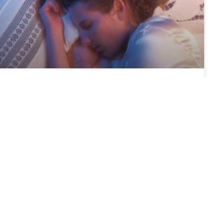
CSAK NÉHÁNYAN EMLÉKEZNEK AZ
ÁLMAIKRA! VAJON MIÉRT?
Álmodni jó dolog. De vajon miért nem emlékszik mindenki
egyformán az agy által kreált történetekre? Alvás közben
mindenki álmodik, de az agyban történt kalandokra nem
minden ember emlékszik egyformán. A tudósok bevontak 36
embert egy kísérletbe, és EEG-n rögzítették az agyi
aktivitásukat, miközben szundikáltak. Alvás alatt különböző
háttérzajokat hallattak és
TOVÁBB A CIKKRE »