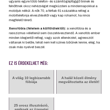
ugyanis egyre több telefon- és számítógépfüggő tininek és
felnőttnek okoz nehézséget megküzdeni a mindennapokkal a
mobiljuk nélkül. A nők 70, a férfiak 61 százaléka retteg a
mobiltelefonja elvesztésétől vagy kap rohamot, ha nincs
megfelelő térerő.
Xenofóbia (félelem a külföldiektől):
a xenofóbia és a
rasszizmus véletlenül sem összetévesztendő. A xenofób ember
minden idegentől retteg, vagy azok ellenérzést, agressziót
váltanak ki belőle, tehát nem kell színes bőrűnek lennie, elég, ha
csak más nyelvet beszél.
EZ IS ÉRDEKELHET MÉG:
A világ 10 legbizarrabb
A halál közeli élmény
fóbiája
megváltoztatta az életét!
25 orosz illusztráció,
amiknek az üzenetei