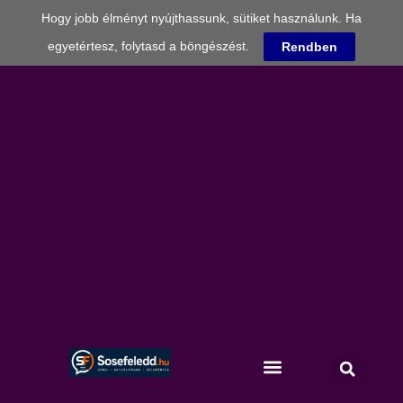
Hogy jobb élményt nyújthassunk, sütiket használunk. Ha
egyetértesz, folytasd a böngészést.
Rendben