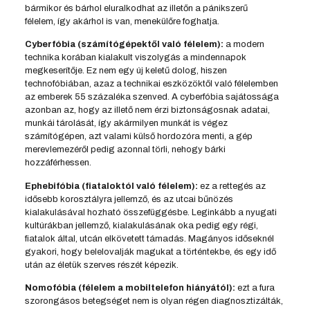
bármikor és bárhol eluralkodhat az illetőn a pánikszerű
félelem, így akárhol is van, menekülőre foghatja.
Cyberfóbia (számítógépektől való félelem):
a modern
technika korában kialakult viszolygás a mindennapok
megkeserítője. Ez nem egy új keletű dolog, hiszen
technofóbiában, azaz a technikai eszközöktől való félelemben
az emberek 55 százaléka szenved. A cyberfóbia sajátossága
azonban az, hogy az illető nem érzi biztonságosnak adatai,
munkái tárolását, így akármilyen munkát is végez
számítógépen, azt valami külső hordozóra menti, a gép
merevlemezéről pedig azonnal törli, nehogy bárki
hozzáférhessen.
Ephebifóbia (fiataloktól való félelem):
ez a rettegés az
idősebb korosztályra jellemző, és az utcai bűnözés
kialakulásával hozható összefüggésbe. Leginkább a nyugati
kultúrákban jellemző, kialakulásának oka pedig egy régi,
fiatalok által, utcán elkövetett támadás. Magányos időseknél
gyakori, hogy belelovalják magukat a történtekbe, és egy idő
után az életük szerves részét képezik.
Nomofóbia (félelem a mobiltelefon hiányától):
ezt a fura
szorongásos betegséget nem is olyan régen diagnosztizálták,