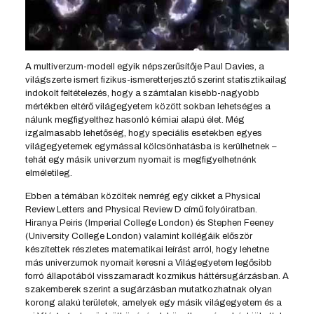
A multiverzum-modell egyik népszerűsítője Paul Davies, a
világszerte ismert fizikus-ismeretterjesztő szerint statisztikailag
indokolt feltételezés, hogy a számtalan kisebb-nagyobb
mértékben eltérő világegyetem között sokban lehetséges a
nálunk megfigyelthez hasonló kémiai alapú élet. Még
izgalmasabb lehetőség, hogy speciális esetekben egyes
világegyetemek egymással kölcsönhatásba is kerülhetnek –
tehát egy másik univerzum nyomait is megfigyelhetnénk
elméletileg.
Ebben a témában közöltek nemrég egy cikket a Physical
Review Letters and Physical Review D című folyóiratban.
Hiranya Peiris (Imperial College London) és Stephen Feeney
(University College London) valamint kollégáik először
készítettek részletes matematikai leírást arról, hogy lehetne
más univerzumok nyomait keresni a Világegyetem legősibb
forró állapotából visszamaradt kozmikus háttérsugárzásban. A
szakemberek szerint a sugárzásban mutatkozhatnak olyan
korong alakú területek, amelyek egy másik világegyetem és a