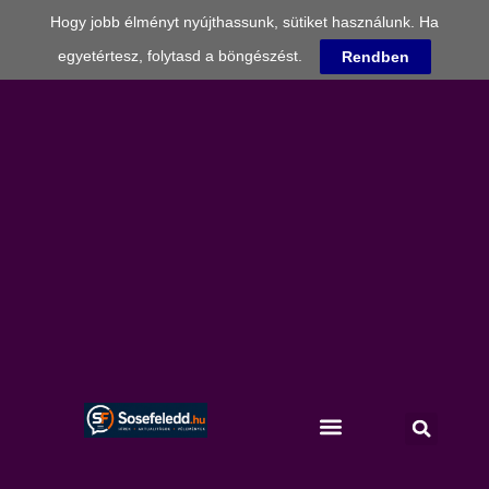
Hogy jobb élményt nyújthassunk, sütiket használunk. Ha
egyetértesz, folytasd a böngészést.
Rendben