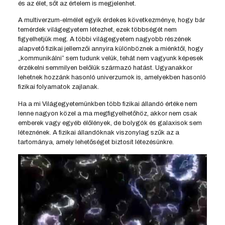
és az élet, sőt az értelem is megjelenhet.
A multiverzum-elmélet egyik érdekes következménye, hogy bár
temérdek világegyetem létezhet, ezek többségét nem
figyelhetjük meg. A többi világegyetem nagyobb részének
alapvető fizikai jellemzői annyira különböznek a miénktől, hogy
„kommunikálni” sem tudunk velük, tehát nem vagyunk képesek
érzékelni semmilyen belőlük származó hatást. Ugyanakkor
lehetnek hozzánk hasonló univerzumok is, amelyekben hasonló
fizikai folyamatok zajlanak.
Ha a mi Világegyetemünkben több fizikai állandó értéke nem
lenne nagyon közel a ma megfigyelhetőhöz, akkor nem csak
emberek vagy egyéb élőlények, de bolygók és galaxisok sem
léteznének. A fizikai állandóknak viszonylag szűk az a
tartománya, amely lehetőséget biztosít létezésünkre.