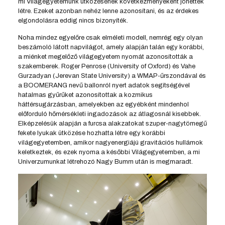
mi Világegyetemünk ütközésének következményeként jöhettek
létre. Ezeket azonban nehéz lenne azonosítani, és az érdekes
elgondolásra eddig nincs bizonyíték.
Noha mindez egyelőre csak elméleti modell, nemrég egy olyan
beszámoló látott napvilágot, amely alapján talán egy korábbi,
a miénket megelőző világegyetem nyomát azonosították a
szakemberek. Roger Penrose (University of Oxford) és Vahe
Gurzadyan (Jerevan State University) a WMAP-űrszondával és
a BOOMERANG nevű ballonról nyert adatok segítségével
hatalmas gyűrűket azonosítottak a kozmikus
háttérsugárzásban, amelyekben az egyébként mindenhol
előforduló hőmérsékleti ingadozások az átlagosnál kisebbek.
Elképzelésük alapján a furcsa alakzatokat szuper-nagytömegű
fekete lyukak ütközése hozhatta létre egy korábbi
világegyetemben, amikor nagyenergiájú gravitációs hullámok
keletkeztek, és ezek nyoma a későbbi Világegyetemben, a mi
Univerzumunkat létrehozó Nagy Bumm után is megmaradt.