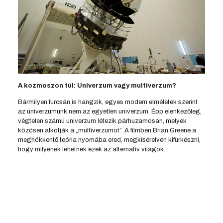
A kozmoszon túl: Univerzum vagy multiverzum?
Bármilyen furcsán is hangzik, egyes modern elméletek szerint
az univerzumunk nem az egyetlen univerzum. Épp elenkezőleg,
végtelen számú univerzum létezik párhuzamosan, melyek
közösen alkotják a „multiverzumot”. A filmben Brian Greene a
meghökkentő teória nyomába ered, megkísérelvén kifürkészni,
hogy milyenek lehetnek ezek az alternatív világok.