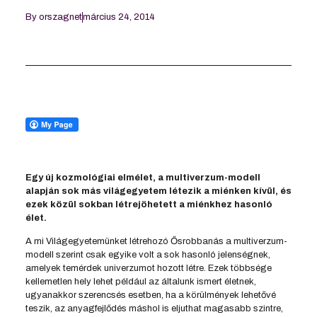
By
orszagnet
március 24, 2014
Egy új kozmológiai elmélet, a multiverzum-modell
alapján sok más világegyetem létezik a miénken kívül, és
ezek közül sokban létrejöhetett a miénkhez hasonló
élet.
A mi Világegyetemünket létrehozó Ősrobbanás a multiverzum-
modell szerint csak egyike volt a sok hasonló jelenségnek,
amelyek temérdek univerzumot hozott létre. Ezek többsége
kellemetlen hely lehet például az általunk ismert életnek,
ugyanakkor szerencsés esetben, ha a körülmények lehetővé
teszik, az anyagfejlődés máshol is eljuthat magasabb szintre,