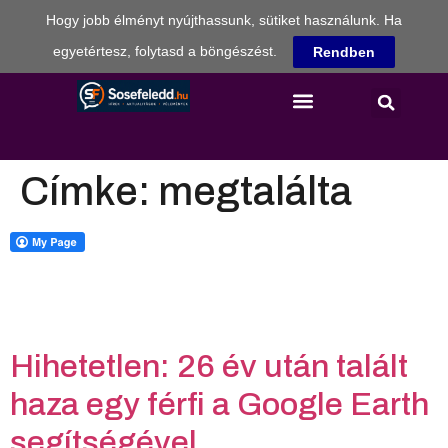
Hogy jobb élményt nyújthassunk, sütiket használunk. Ha
egyetértesz, folytasd a böngészést.
Rendben
Címke:
megtalálta
Hihetetlen: 26 év után talált
haza egy férfi a Google Earth
segítségével