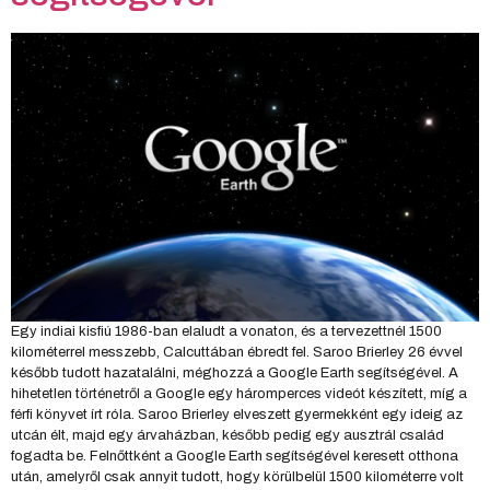
Egy indiai kisfiú 1986-ban elaludt a vonaton, és a tervezettnél 1500
kilométerrel messzebb, Calcuttában ébredt fel. Saroo Brierley 26 évvel
később tudott hazatalálni, méghozzá a Google Earth segítségével. A
hihetetlen történetről a Google egy háromperces videót készített, míg a
férfi könyvet írt róla. Saroo Brierley elveszett gyermekként egy ideig az
utcán élt, majd egy árvaházban, később pedig egy ausztrál család
fogadta be. Felnőttként a Google Earth segítségével keresett otthona
után, amelyről csak annyit tudott, hogy körülbelül 1500 kilométerre volt