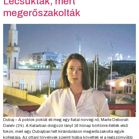
Lecsukták, mert
megerőszakolták
Dubaj – A poklok poklát éli meg egy fiatal norvég nő, Marte Deborah
Dalelv (24). A Katarban dolgozó lányt 16 hónap börtönre ítélték első
fokon, mert egy Dubajban tett kiránduláson megerőszakolta egyik
kollégája. Az ottani törvények szerint hiába követték el a legszörnyűbb