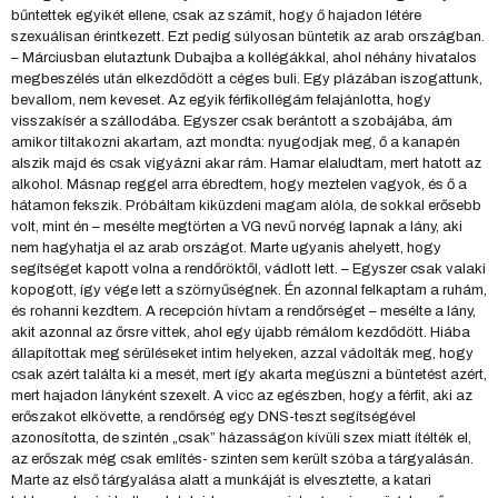
bűntettek egyikét ellene, csak az számít, hogy ő hajadon létére
szexuálisan érintkezett. Ezt pedig súlyosan büntetik az arab országban.
– Márciusban elutaztunk Dubajba a kollégákkal, ahol néhány hivatalos
megbeszélés után elkezdődött a céges buli. Egy plázában iszogattunk,
bevallom, nem keveset. Az egyik férfikollégám felajánlotta, hogy
visszakísér a szállodába. Egyszer csak berántott a szobájába, ám
amikor tiltakozni akartam, azt mondta: nyugodjak meg, ő a kanapén
alszik majd és csak vigyázni akar rám. Hamar elaludtam, mert hatott az
alkohol. Másnap reggel arra ébredtem, hogy meztelen vagyok, és ő a
hátamon fekszik. Próbáltam kiküzdeni magam alóla, de sokkal erősebb
volt, mint én – mesélte megtörten a VG nevű norvég lapnak a lány, aki
nem hagyhatja el az arab országot. Marte ugyanis ahelyett, hogy
segítséget kapott volna a rendőröktől, vádlott lett. – Egyszer csak valaki
kopogott, így vége lett a szörnyűségnek. Én azonnal felkaptam a ruhám,
és rohanni kezdtem. A recepción hívtam a rendőrséget – mesélte a lány,
akit azonnal az őrsre vittek, ahol egy újabb rémálom kezdődött. Hiába
állapítottak meg sérüléseket intim helyeken, azzal vádolták meg, hogy
csak azért találta ki a mesét, mert így akarta megúszni a büntetést azért,
mert hajadon lányként szexelt. A vicc az egészben, hogy a férfit, aki az
erőszakot elkövette, a rendőrség egy DNS-teszt segítségével
azonosította, de szintén „csak” házasságon kívüli szex miatt ítélték el,
az erőszak még csak említés- szinten sem került szóba a tárgyalásán.
Marte az első tárgyalása alatt a munkáját is elvesztette, a katari