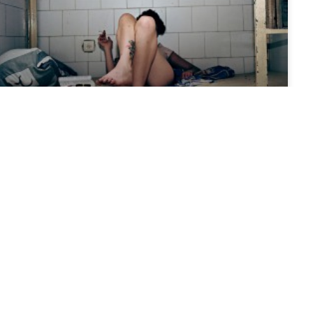
BEPILLANTÁS EGY IZRAELI NŐI BÖRTÖNBE
Izraelben egyetlen kizárólag nőket fogva tartó börtön van,
ahol 180 fogoly van. Ez Izrael 8 milliós lélekszámához egész
jó arány. Egy Tomer Ifrah nevű fotós ebben a Közép-Izraeli
börtönben fényképezett egy portrét egy női magazin
számára, de mikor beért, „beleszeretett” a helybe. Egyből le is
szervezte a hosszabb távú projekt
TOVÁBB A CIKKRE »