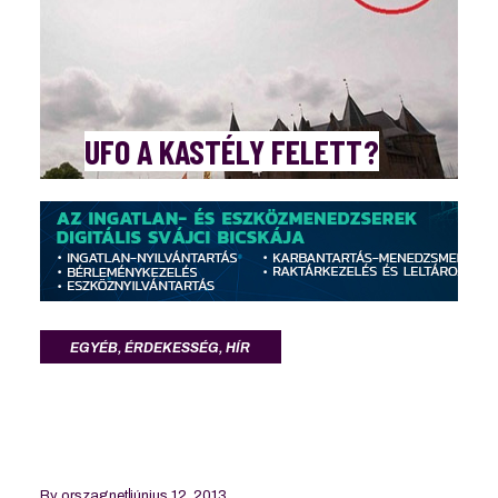
UFO A KASTÉLY FELETT?
EGYÉB
,
ÉRDEKESSÉG
,
HÍR
By
orszagnet
június 12, 2013