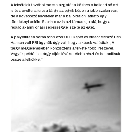
A felvételek további mazsolázgatása közben a holland nő azt
is észrevette, a furcsa tárgy az egyik képen a jobb szélen van,
de a következő felvételen már a bal oldalon látható egy
töredéknyi belőle. Szerinte ez is azt támasztja alá, hogy a
repülő akármi óriási sebességgel szelte az eget.
A pályafutása során több ezer UFO képet és videót elemző Ben
Hansen volt FBI ügynök úgy véli, hogy a képek valódiak. „A
tárgy megjelenésében konzisztens a felvétel többi részével.
Vegyük például a tárgy alján lévő sötétebb részt és hasonlítsuk
össze a felhőkkel.”