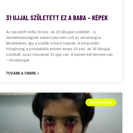
31 UJJAL SZÜLETETT EZ A BABA – KÉPEK
Az újszülött kisfiú 15 kéz- és 16 lábujjal született – a
rendellenességnek semmi jele nem volt az ultrahangos
felvételeken, így a szülők sokkot kaptak. A kínai kisfiú
Honghong a polidaktília extrém esete: 15 kéz- és 16 lábujjal
született, azaz összesen 31 ujja van. A kezein két tenyere van
– hüvelykujjai
TOVÁBB A CIKKRE »
ÉRDEKESSÉG