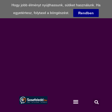
Hogy jobb élményt nyújthassunk, sütiket használunk. Ha
egyetértesz, folytasd a böngészést.
Rendben