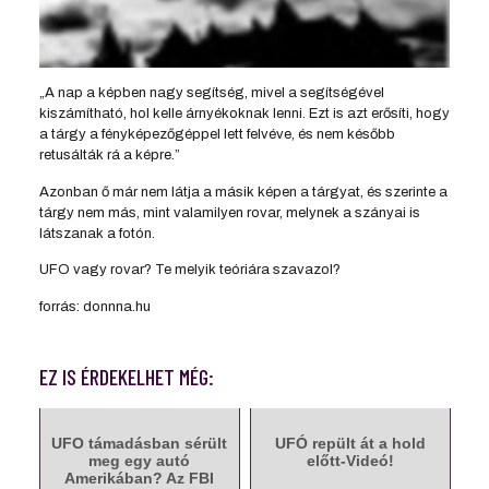
„A nap a képben nagy segítség, mivel a segítségével
kiszámítható, hol kelle árnyékoknak lenni. Ezt is azt erősíti, hogy
a tárgy a fényképezőgéppel lett felvéve, és nem később
retusálták rá a képre.”
Azonban ő már nem látja a másik képen a tárgyat, és szerinte a
tárgy nem más, mint valamilyen rovar, melynek a szányai is
látszanak a fotón.
UFO vagy rovar? Te melyik teóriára szavazol?
forrás: donnna.hu
EZ IS ÉRDEKELHET MÉG:
UFO támadásban sérült
UFÓ repült át a hold
meg egy autó
előtt-Videó!
Amerikában? Az FBI