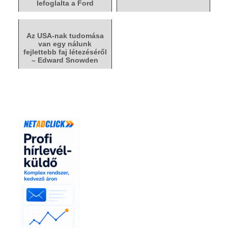
lefoglalta a Ford
Mustangot
Az USA-nak tudomása
van egy nálunk
fejlettebb faj létezéséről
– Edward Snowden