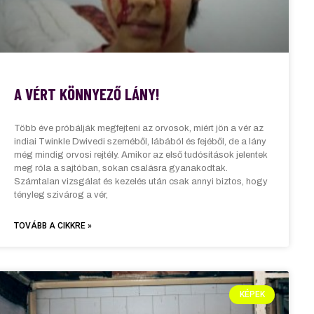
A VÉRT KÖNNYEZŐ LÁNY!
Több éve próbálják megfejteni az orvosok, miért jön a vér az
indiai Twinkle Dwivedi szeméből, lábából és fejéből, de a lány
még mindig orvosi rejtély. Amikor az első tudósítások jelentek
meg róla a sajtóban, sokan csalásra gyanakodtak.
Számtalan vizsgálat és kezelés után csak annyi biztos, hogy
tényleg szivárog a vér,
TOVÁBB A CIKKRE »
KÉPEK