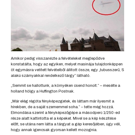
Amikor pedig visszanézte a felvételeket meglepődve
konstatálta, hogy az egyiken, melyet masinája tulajdonképpen
öt egymásra vetített felvételből állított össze, egy „tubusszerű, S
alakú szárnyakkal rendelkező tárgy” látható.
„Semmit se hallottunk, a környéken csend honolt.” – mesélte a
holland hölgy a Huffington Postnak.
„Már elég régóta fényképezgetek, és láttam már ilyesmit a
hírekben, de a saját szememmel soha.” – tette még hozzá.
Elmondása szerint a fényképezőgépe a másodperc 1/250-ed
része alatt kattintotta el a képeket. Mivel se a kép készítése
előtt, se utána nem látta a tárgyat a gép keresőjében, úgy véli,
hogy annak igencsak gyorsan kellett mozognia.