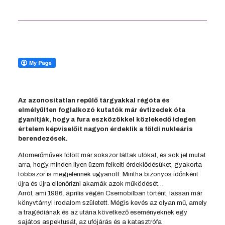
Az azonosítatlan repülő tárgyakkal régóta és
elmélyülten foglalkozó kutatók már évtizedek óta
gyanítják, hogy a fura eszközökkel közlekedő idegen
értelem képviselőit nagyon érdeklik a földi nukleáris
berendezések.
Atomerőművek fölött már sokszor láttak ufókat, és sok jel mutat
arra, hogy minden ilyen üzem felkelti érdeklődésüket, gyakorta
többször is megjelennek ugyanott. Mintha bizonyos időnként
újra és újra ellenőrizni akarnák azok működését…
Arról, ami 1986. április végén Csernobilban történt, lassan már
könyvtárnyi irodalom született. Mégis kevés az olyan mű, amely
a tragédiának és az utána következő eseményeknek egy
sajátos aspektusát, az ufójárás és a katasztrófa