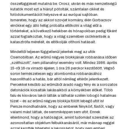
összefüggéseit mutatná be. Orosz, ukrán és más nemzetiségű
kutatók most ezt a hiányt pótolták, számtalan cikket és
fotódokumentációt helyezve el az európai sajtóban.
Ismeretes, hogy az akkori szovjet kormány, élén Gorbacsov
elnökkel egy álló hétig próbálta eltitkolni a világ elől a
történteket, a következő hetekben és hónapokban pedig főként
azzal foglalkoztak, hogy a világ szemében csökkentsék a
katasztrófa méreteit, és eltitkolják otthoni hatásait.
Mindettől teljesen függetlenül jelentek meg az ufók
Csernobilban. Az erőmű négyes blokkjának robbanása időben
„széthúzott”, nem pillanatnyi esemény volt. Mindez 1986. április
15-ről 16-ra virradó éjjelen, 1 óra 26 perckor kezdődött. Végső
soron természetesen egy atombomba robbanásához
hasonlítható a hatás, bár attól némileg eltérőn jelentkezett.
Percekkel később az erőműből áradó nagy fény és a sorozatos
detonációk kicsalták lakásaikból a környékben élőket. Több
falu és kisváros lakói látták a láthatár szélén lobogó hatalmas
tüzet – és az erőmű négyes blokkja fölött lebegő ufót is!
Persze mondhatnánk, hogy az emberek fénykört, füstöt, vagy
valami mást láttak, de semmiképpen sem ufót. Ennek
ellentmond, hogy a hatóságok, amint tudomást szereztek az
azonosítatlan objektum felbukkanásáról, már másnap reggel
azzal kezdték hitegetni a lakosságot, hogy nem emberi