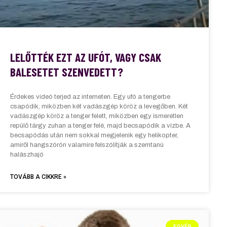
LELŐTTÉK EZT AZ UFÓT, VAGY CSAK
BALESETET SZENVEDETT?
Érdekes videó terjed az interneten. Egy ufó a tengerbe
csapódik, miközben két vadászgép köröz a levegőben. Két
vadászgép köröz a tenger felett, miközben egy ismeretlen
repülő tárgy zuhan a tenger felé, majd becsapódik a vízbe. A
becsapódás után nem sokkal megjelenik egy helikopter,
amiről hangszórón valamire felszólítják a szemtanú
halászhajó
TOVÁBB A CIKKRE »
EGYÉB