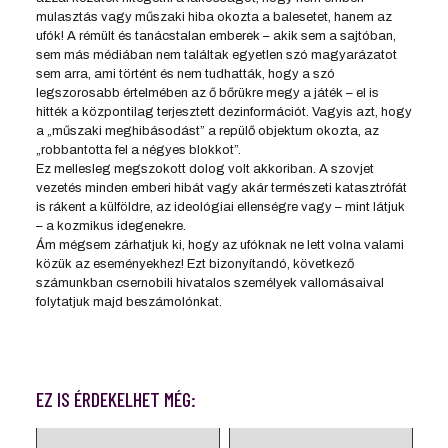
mulasztás vagy műszaki hiba okozta a balesetet, hanem az
ufók! A rémült és tanácstalan emberek – akik sem a sajtóban,
sem más médiában nem találtak egyetlen szó magyarázatot
sem arra, ami történt és nem tudhatták, hogy a szó
legszorosabb értelmében az ő bőrükre megy a játék – el is
hitték a központilag terjesztett dezinformációt. Vagyis azt, hogy
a „műszaki meghibásodást” a repülő objektum okozta, az
„robbantotta fel a négyes blokkot”.
Ez mellesleg megszokott dolog volt akkoriban. A szovjet
vezetés minden emberi hibát vagy akár természeti katasztrófát
is rákent a külföldre, az ideológiai ellenségre vagy – mint látjuk
– a kozmikus idegenekre.
Ám mégsem zárhatjuk ki, hogy az ufóknak ne lett volna valami
közük az eseményekhez! Ezt bizonyítandó, következő
számunkban csernobili hivatalos személyek vallomásaival
folytatjuk majd beszámolónkat.
EZ IS ÉRDEKELHET MÉG: