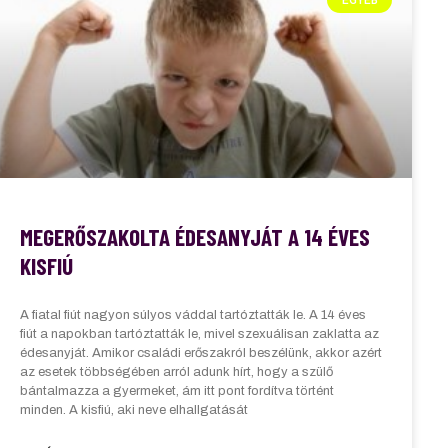
MEGERŐSZAKOLTA ÉDESANYJÁT A 14 ÉVES
KISFIÚ
A fiatal fiút nagyon súlyos váddal tartóztatták le. A 14 éves
fiút a napokban tartóztatták le, mivel szexuálisan zaklatta az
édesanyját. Amikor családi erőszakról beszélünk, akkor azért
az esetek többségében arról adunk hírt, hogy a szülő
bántalmazza a gyermeket, ám itt pont fordítva történt
minden. A kisfiú, aki neve elhallgatását