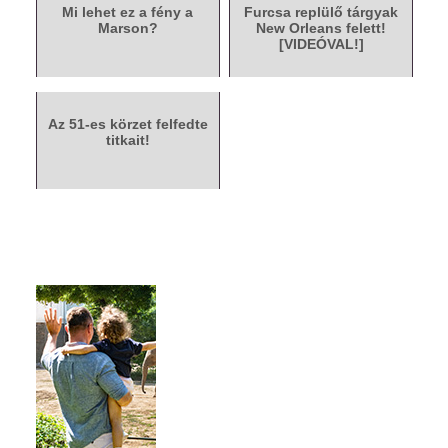
Mi lehet ez a fény a
Furcsa replülő tárgyak
Marson?
New Orleans felett!
[VIDEÓVAL!]
Az 51-es körzet felfedte
titkait!