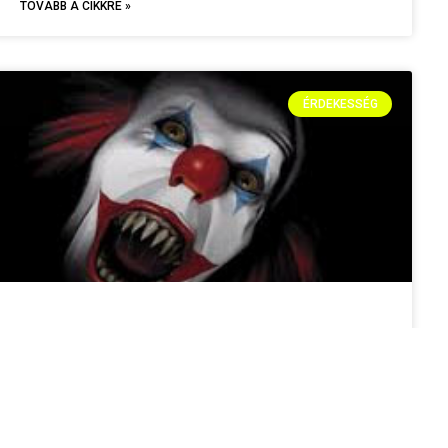
TOVÁBB A CIKKRE »
ÉRDEKESSÉG
FÉLELEM ÉS RESZKETÉS HALLOWEENIG: A
LEGPARÁSABB VÁROSI LEGENDÁK
Vajon mennyire véletlenszerű az, hogy épp 13 nappal a
hátborzongató ünnep előtt jut eszünkbe, hogy virtuálisan