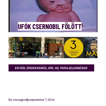
UFÓK CSERNOBIL FÖLÖTT
EGYÉB
,
ÉRDEKESSÉG
,
HÍR
,
HZ
,
PARAJELENSÉGEK
By
orszagnet
szeptember 7, 2014