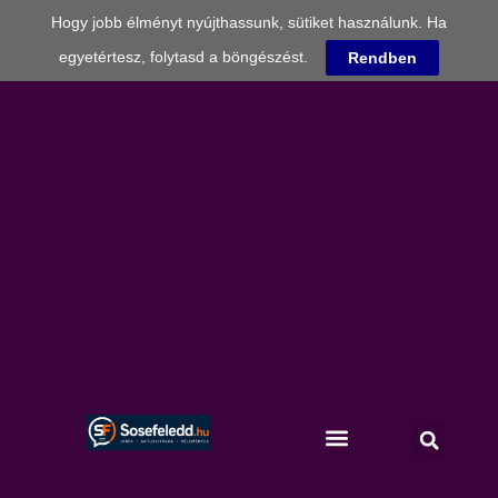
Hogy jobb élményt nyújthassunk, sütiket használunk. Ha
egyetértesz, folytasd a böngészést.
Rendben