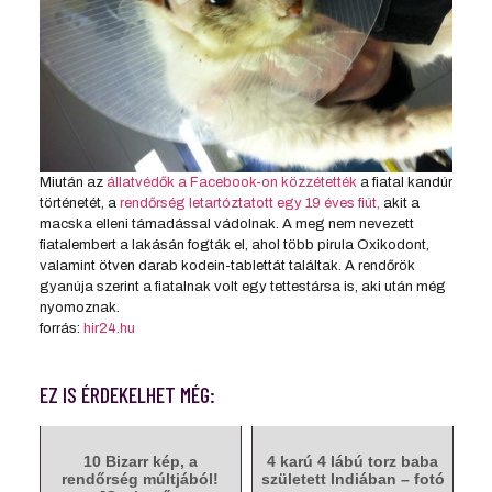
Miután az
állatvédők a Facebook-on közzétették
a fiatal kandúr
történetét, a
rendőrség letartóztatott egy 19 éves fiút,
akit a
macska elleni támadással vádolnak. A meg nem nevezett
fiatalembert a lakásán fogták el, ahol több pirula Oxikodont,
valamint ötven darab kodein-tablettát találtak. A rendőrök
gyanúja szerint a fiatalnak volt egy tettestársa is, aki után még
nyomoznak.
forrás:
hir24.hu
EZ IS ÉRDEKELHET MÉG:
10 Bizarr kép, a
4 karú 4 lábú torz baba
rendőrség múltjából!
született Indiában – fotó