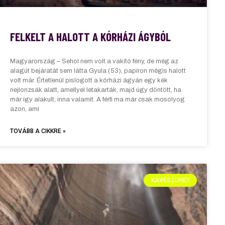
FELKELT A HALOTT A KÓRHÁZI ÁGYBÓL
Magyarország – Sehol nem volt a vakító fény, de még az
alagút bejáratát sem látta Gyula (53), papíron mégis halott
volt már. Értetlenül pislogott a kórházi ágyán egy kék
nejlonzsák alatt, amellyel letakarták, majd úgy döntött, ha
már így alakult, inna valamit. A férfi ma már csak mosolyog
azon, ami
TOVÁBB A CIKKRE »
KÁVÉSZÜNET