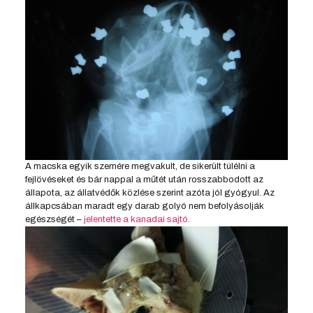
A macska egyik szemére megvakult, de sikerült túlélni a
fejlövéseket és bár nappal a műtét után rosszabbodott az
állapota, az állatvédők közlése szerint azóta jól gyógyul. Az
állkapcsában maradt egy darab golyó nem befolyásolják
egészségét –
jelentette a kanadai sajtó.