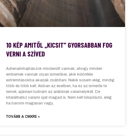
10 KÉP AMITŐL „KICSIT” GYORSABBAN FOG
VERNI A SZÍVED
Adrenalinhajhászok mindenütt vannak, ahogy minden
embernek vannak olyan ismerősei, akik különféle
extrémitásokba akarják csábítani. Nekik sosem elég, mindig
több és több kell. Abban az esetben, ha ez az ismerős te
lennél, ajánlani tudnám az alábbiak valamelyikét. De
kitalálhatsz valami újat magad is. Nem kell túlspilázni, elég
ha baromi magasan vagy,
TOVÁBB A CIKKRE »