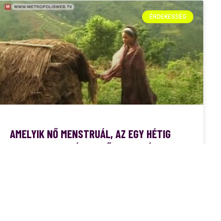
ÉRDEKESSÉG
AMELYIK NŐ MENSTRUÁL, AZ EGY HÉTIG
NEM EMBER ELKÉPESZTŐ HAGYOMÁNY
NEPÁLBAN
Nepálban még mindig gyakorolják ezt az elképesztő
hagyományt. Nepálban van egy chhaupadi nevű
hagyomány, amelynek következtében mindent érett fiatal lány
és nő havonta egyszer távol családtól és otthontól,