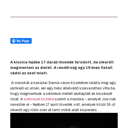
A kiscica fejébe 17 darab lövedék fúródott, de sikerült
megmenteni az életét. A rendőrség egy 19 éves fiatalt
vádol az eset miatt.
A macskát a kanadai Sarnia város közelében találta meg egy
járókelő az utcán, aki egy helyi állatvédő szervezethez vitte be,
hogy megmentsék a sérülései mellett alultáplált és kiszáradt
cicát. A
szervezet közlése
szerint a macska – amelyet Joe-nak
neveztek el – fejében 17 apró lövedék volt, amelyek közül 16-ot
sikerült egy több órán át tartó műtét alatt kioperálni.