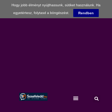
Hogy jobb élményt nyújthassunk, sütiket használunk. Ha
egyetértesz, folytasd a böngészést.
Rendben