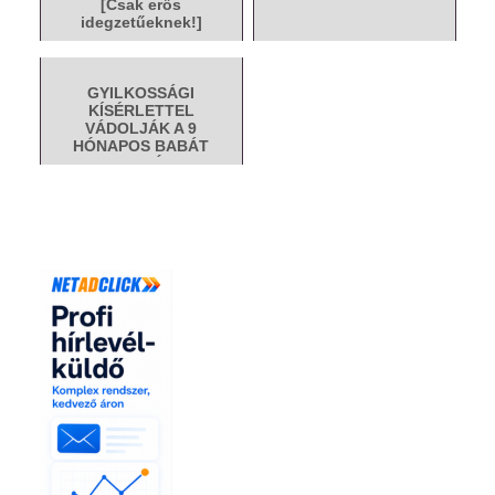
[Csak erős
idegzetűeknek!]
GYILKOSSÁGI
KÍSÉRLETTEL
VÁDOLJÁK A 9
HÓNAPOS BABÁT
[VIDEÓ]