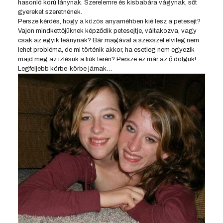
hasonló korú lánynak. Szerelemre és kisbabára vágynak, sőt
gyereket szeretnének.
Persze kérdés, hogy a közös anyaméhben kié lesz a petesejt?
Vajon mindkettőjüknek képződik petesejtje, váltakozva, vagy
csak az egyik leánynak? Bár magával a szexszel elvileg nem
lehet probléma, de mi történik akkor, ha esetleg nem egyezik
majd meg az ízlésük a fiúk terén? Persze ez már az ő dolguk!
Legfeljebb körbe-körbe járnak…