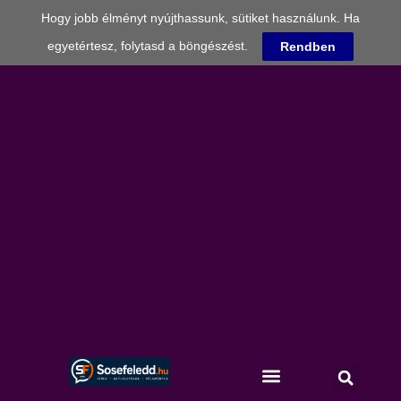
Hogy jobb élményt nyújthassunk, sütiket használunk. Ha
egyetértesz, folytasd a böngészést.
Rendben