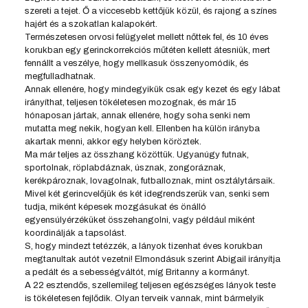
szereti a tejet. Ő a viccesebb kettőjük közül, és rajong a színes
hajért és a szokatlan kalapokért.
Természetesen orvosi felügyelet mellett nőttek fel, és 10 éves
korukban egy gerinckorrekciós műtéten kellett átesniük, mert
fennállt a veszélye, hogy mellkasuk összenyomódik, és
megfulladhatnak.
Annak ellenére, hogy mindegyikük csak egy kezet és egy lábat
irányíthat, teljesen tökéletesen mozognak, és már 15
hónaposan jártak, annak ellenére, hogy soha senki nem
mutatta meg nekik, hogyan kell. Ellenben ha külön irányba
akartak menni, akkor egy helyben köröztek.
Ma már teljes az összhang közöttük. Ugyanúgy futnak,
sportolnak, röplabdáznak, úsznak, zongoráznak,
kerékpároznak, lovagolnak, futballoznak, mint osztálytársaik.
Mivel két gerincvelőjük és két idegrendszerük van, senki sem
tudja, miként képesek mozgásukat és önálló
egyensúlyérzéküket összehangolni, vagy például miként
koordinálják a tapsolást.
S, hogy mindezt tetézzék, a lányok tizenhat éves korukban
megtanultak autót vezetni! Elmondásuk szerint Abigail irányítja
a pedált és a sebességváltót, míg Britanny a kormányt.
A 22 esztendős, szellemileg teljesen egészséges lányok teste
is tökéletesen fejlődik. Olyan terveik vannak, mint bármelyik