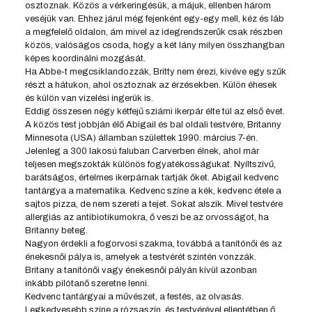
osztoznak. Közös a vérkeringésük, a májuk, ellenben három
veséjük van. Ehhez járul még fejenként egy-egy mell, kéz és láb
a megfelelő oldalon, ám mivel az idegrendszerűk csak részben
közös, valóságos csoda, hogy a két lány milyen összhangban
képes koordinálni mozgását.
Ha Abbe-t megcsiklandozzák, Britty nem érezi, kivéve egy szűk
részt a hátukon, ahol osztoznak az érzésekben. Külön éhesek
és külön van vizelési ingerük is.
Eddig összesen négy kétfejű sziámi ikerpár élte túl az első évet.
A közös test jobbján élő Abigail és bal oldali testvére, Britanny
Minnesota (USA) államban születtek 1990. március 7-én.
Jelenleg a 300 lakosú faluban Carverben élnek, ahol már
teljesen megszokták különös fogyatékosságukat. Nyíltszívű,
barátságos, értelmes ikerpárnak tartják őket. Abigail kedvenc
tantárgya a matematika. Kedvenc színe a kék, kedvenc étele a
sajtos pizza, de nem szereti a tejet. Sokat alszik. Mivel testvére
allergiás az antibiotikumokra, ő veszi be az orvosságot, ha
Britanny beteg.
Nagyon érdekli a fogorvosi szakma, továbbá a tanítónői és az
énekesnői pálya is, amelyek a testvérét szintén vonzzák.
Britany a tanítónői vagy énekesnői pályán kívül azonban
inkább pilótanő szeretne lenni.
Kedvenc tantárgyai a művészet, a festés, az olvasás.
Legkedvesebb színe a rózsaszín, és testvérével ellentétben ő