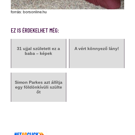
forrás: borsonline.hu
EZ IS ÉRDEKELHET MÉG:
31 ujjal született ez a
A vért könnyező lány!
baba – képek
Simon Parkes azt állítja
egy földönkívüli szülte
őt