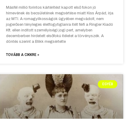
Másfél millió forintos kártérítést kapott első fokon jó
hírnevének és becsületének megsértése miatt Kiss Árpád, írja
az MTI. A romagyilkosságok ügyében megvádolt, nem
jogerősen tényleges életfogytiglanra ítélt férfi a Ringier Kiadó
Kft. ellen indított személyiségi jogi pert, amelyben
decemberben hirdetett elsőfokú ítéletet a törvényszék. A
döntés szerint a Blikk megsértette
TOVÁBB A CIKKRE »
EGYÉB