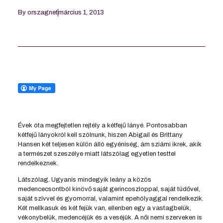
By
orszagnet
március 1, 2013
Évek óta megfejtetlen rejtély a kétfejű lányé. Pontosabban
kétfejű lányokról kell szólnunk, hiszen Abigail és Brittany
Hansen két teljesen külön álló egyéniség, ám sziámi ikrek, akik
a természet szeszélye miatt látszólag egyetlen testtel
rendelkeznek.
Látszólag. Ugyanis mindegyik leány a közös
medencecsontból kinövő saját gerincoszloppal, saját tüdővel,
saját szívvel és gyomorral, valamint epehólyaggal rendelkezik.
Két mellkasuk és két fejük van, ellenben egy a vastagbelük,
vékonybelük, medencéjük és a veséjük. A női nemi szerveken is