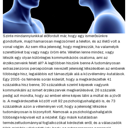
Szinte mindannyiunkkal előfordult már, hogy egy ismerősünkre
gondoltunk, majd hamarosan megcsörrent a telefon, és az illető volt a
vonal végén. Az sem ritka jelenség, hogy megérezzük, ha valamelyik
szerettünket baj vagy nagy öröm érte. Véletlen lenne mindez, vagy
létezik egy olyan különleges kommunikációs csatorna, ami az
érzékszerveink felett áll? A legtöbben hiszünk benne A tudományosan
extraszenzoros percepciónak nevezett jelenség létezésében az emberek
többsége hisz, legalábbis ezt támasztják alá a közvélemény-kutatások.
Egy 2005-ös felmérés során kiderült, hogy a megkérdezettek 41
százaléka hisz benne, 30 százalékuk szerint képesek vagyunk
kommunikálni az ismert érzékszervek megkerülésével, 26 százalék
pedig azt mondta, hogy az emberi elme képes látni a múltat és a jövőt
is. A megkérdezettek között volt 92 pszichológushallgató is, és 73
százalékuk azon a véleményen volt, hogy a jelenség létezése
tudományosan is bizonyított. Nemcsak a pszichológushallgatók
többsége képviseli ezt a nézetet. Egy másik kutatásban
természettudománnyal foglalkozókat kérdeztek erről, és a válaszadók