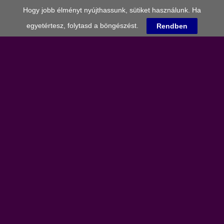
Hogy jobb élményt nyújthassunk, sütiket használunk. Ha
egyetértesz, folytasd a böngészést.
Rendben