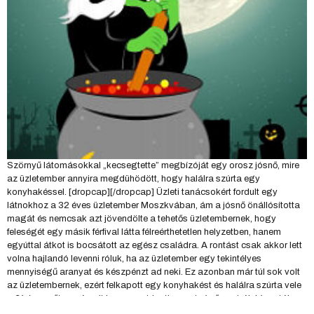
Szörnyű látomásokkal „kecsegtette” megbízóját egy orosz jósnő, mire
az üzletember annyira megdühödött, hogy halálra szúrta egy
konyhakéssel. [dropcap][/dropcap] Üzleti tanácsokért fordult egy
látnokhoz a 32 éves üzletember Moszkvában, ám a jósnő önállósította
magát és nemcsak azt jövendölte a tehetős üzletembernek, hogy
feleségét egy másik férfival látta félreérthetetlen helyzetben, hanem
egyúttal átkot is bocsátott az egész családra. A rontást csak akkor lett
volna hajlandó levenni róluk, ha az üzletember egy tekintélyes
mennyiségű aranyat és készpénzt ad neki. Ez azonban már túl sok volt
az üzletembernek, ezért felkapott egy konyhakést és halálra szúrta vele
a 61 éves nőt – számolt be az austriantimes.at című osztrák hírportál.
„Hirtelen tört rá a dühroham, amit a nő szavai okoztak, hogy beleszólt a