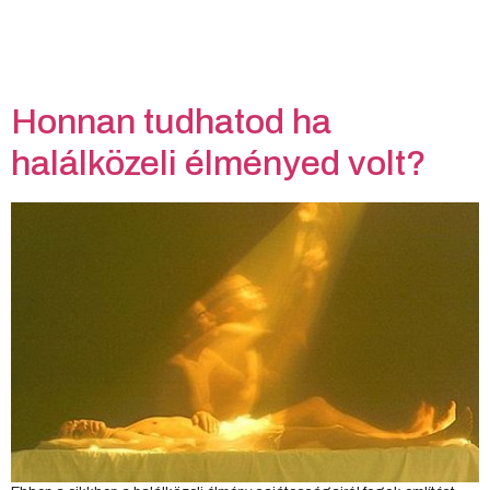
Honnan tudhatod ha
halálközeli élményed volt?