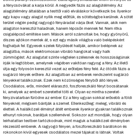
a fénycsóvákat a karja körül. A negyedik fázis az alagútélmény. Az
alagútélmény általában a testtől való elváláskor következik be. Ilyenkor
egy kapu vagy alagút nyílik meg előttük, és sötétségbe kerülnek. A sötét
terület végén pedig ragyogó fényáradat várja őket. Vannak, akik nem
alagúton keresztül haladnak, hanem lépcsőn mennek fel. Nem ritka
csigalépcső említése sem. Mások arról számoltak be, hogy gyönyörű,
díszes ajtókon mentek át, s ezt egy másik világba való belépésként
foghatjuk fel. Egyesek szelek fütyülését hallják, amikor belépnek az
alagútba, mások elektromosan vibráló hangokat vagy halk
zümmögést. Az alagutat szinte végtelen szélesnek és hosszúságúnak
írják le legtöbben, amelynek végében vakítóan ragyog a fény. Az illető
útja egy folyosón keresztül vezet az erőteljes fény felé. Az ötödik fázis a
sugárzó lények erőtere. Az alagútban az emberek rendszerint sugárzó
lényekkel találkoznak. Ezek nem közönséges fényből álló lények.
Csodálatos, erős, mindent elárasztó, foszforeszkáló fényt bocsátanak
ki, amelyek az embert szeretettel tölti el. Olyan ez mintha szeretet-
fényzivatarban fürödne az ember. Ez a fény ugyan sokkal erősebb a földi
fényeknél, mégsem bántják a szemet. Ellenkezőleg: meleg, vibráló és
életteli. A halálközeli élményt átélt emberek ilyenkor gyakran találkoznak
elhunyt rokonuk, barátjuk szellemével. Sokszor azt mondják, hogy olyan
leírhatatlan testben tartózkodnak, mint maguk a halálközeli élményben
részesülő emberek. A ragyogó fényen, a foszforeszkáló barátokon és
rokonokon kívül egyesek csodálatos mezei tájakat is látnak. Voltak