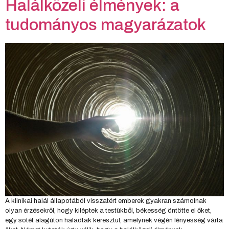
Halálközeli élmények: a
tudományos magyarázatok
A klinikai halál állapotából visszatért emberek gyakran számolnak
olyan érzésekről, hogy kiléptek a testükből, békesség öntötte el őket,
egy sötét alagúton haladtak keresztül, amelynek végén fényesség várta