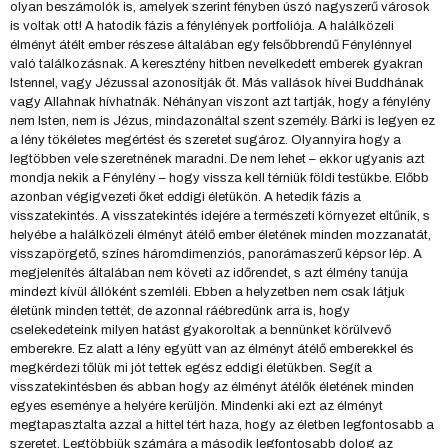
olyan beszámolók is, amelyek szerint fényben úszó nagyszerű városok
is voltak ott! A hatodik fázis a fénylények portfoliója. A halálközeli
élményt átélt ember részese általában egy felsőbbrendű Fénylénnyel
való találkozásnak. A keresztény hitben nevelkedett emberek gyakran
Istennel, vagy Jézussal azonosítják őt. Más vallások hívei Buddhának
vagy Allahnak hívhatnák. Néhányan viszont azt tartják, hogy a fénylény
nem Isten, nem is Jézus, mindazonáltal szent személy. Bárki is legyen ez
a lény tökéletes megértést és szeretet sugároz. Olyannyira hogy a
legtöbben vele szeretnének maradni. De nem lehet – ekkor ugyanis azt
mondja nekik a Fénylény – hogy vissza kell térniük földi testükbe. Előbb
azonban végigvezeti őket eddigi életükön. A hetedik fázis a
visszatekintés. A visszatekintés idejére a természeti környezet eltűnik, s
helyébe a halálközeli élményt átélő ember életének minden mozzanatát,
visszapörgető, színes háromdimenziós, panorámaszerű képsor lép. A
megjelenítés általában nem követi az időrendet, s azt élmény tanúja
mindezt kívül állóként szemléli. Ebben a helyzetben nem csak látjuk
életünk minden tettét, de azonnal ráébredünk arra is, hogy
cselekedeteink milyen hatást gyakoroltak a bennünket körülvevő
emberekre. Ez alatt a lény együtt van az élményt átélő emberekkel és
megkérdezi tőlük mi jót tettek egész eddigi életükben. Segít a
visszatekintésben és abban hogy az élményt átélők életének minden
egyes eseménye a helyére kerüljön. Mindenki aki ezt az élményt
megtapasztalta azzal a hittel tért haza, hogy az életben legfontosabb a
szeretet. Legtöbbjük számára a második legfontosabb dolog az