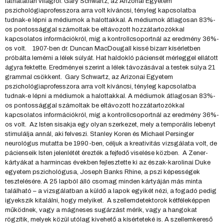
láthatatlan világról. Gary Schwartz, az Arizonai Egyetem
pszichológiaprofesszora arra volt kíváncsi, tényleg kapcsolatba
tudnak-e lépni a médiumok a halottakkal. A médiumok átlagosan 83%-
os pontossággal számoltak be eltávozott hozzátartozókkal
kapcsolatos információkról, míg a kontrollcsoportnál az eredmény 36%-
os volt. 1907-ben dr. Duncan MacDougall kissé bizarr kísérletben
próbálta lemérni a lélek súlyát. Hat haldokló páciensét mérleggel ellátott
ágyra fektette. Eredményei szerint a lélek távozásával a testek súlya 21
grammal csökkent. Gary Schwartz, az Arizonai Egyetem
pszichológiaprofesszora arra volt kíváncsi, tényleg kapcsolatba
tudnak-e lépni a médiumok a halottakkal. A médiumok átlagosan 83%-
os pontossággal számoltak be eltávozott hozzátartozókkal
kapcsolatos információkról, míg a kontrollcsoportnál az eredmény 36%-
os volt. Az Isten sisakja egy olyan szerkezet, mely a temporális lebenyt
stimulálja annál, aki felveszi. Stanley Koren és Michael Persinger
neurológus mutatta be 1990-ben, céljuk a kreativitás vizsgálata volt, de
pácienseik Isten jelenlétét érezték a fejfedő viselése közben. A Zener-
kártyákat a harmincas években fejlesztette ki az észak-karolinai Duke
egyetem pszichológusa, Joseph Banks Rhine, a pszi képességek
tesztelésére. A 25 lapból álló csomag minden kártyáján más minta
található – a vizsgálatban a küldő a lapok egyikét nézi, a fogadó pedig
igyekszik kitalálni, hogy melyiket. A szellemdetektorok kétféleképpen
működnek, vagy a mágneses sugárzást mérik, vagy a hangokat
rögzítik, melyek közül utólag kivehető a kísérteteké is. A szellemkereső