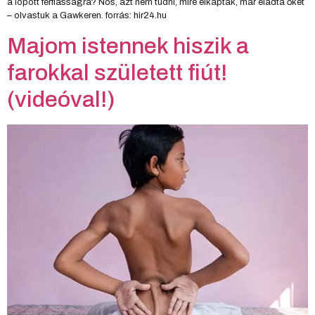
a lopott férfiasságra? Nos, azt nem tudni, mire elkapták, már eladta őket
– olvastuk a Gawkeren. forrás: hir24.hu
Majom istennek hiszik a
farokkal született fiút!
(videóval!)