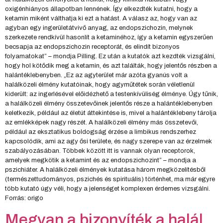
oxigénhiányos állapotban lennének. Így elkezdték kutatni, hogy a
ketamin miként válthatja ki ezt a hatást. A válasz az, hogy van az
agyban egy ingerületátvivő anyag, az endopszichozin, melynek
szerkezete rendkívül hasonlít a ketaminéhoz, így a ketamin egyszerűen
becsapja az endopszichozin receptorát, és elindít bizonyos
folyamatokat” – mondja Pilling. Ez után a kutatók azt kezdték vizsgálni,
hogy hol kötődik meg a ketamin, és azt találták, hogy jelentős részben a
halántéklebenyben. „Ez az agyterület már azóta gyanús volt a
halálközeli élmény kutatóinak, hogy agyműtétek során véletlenül
kiderült: az ingerlésével előidézhető a testenkívüliség élménye. Úgy tűnik,
a halálközeli élmény összetevőinek jelentős része a halántéklebenyben
keletkezik, például az életút áttekintése is, mivel a halántéklebeny tárolja
az emlékképek nagy részét. A halálközeli élmény más összetevői,
például az eksztatikus boldogság érzése a limbikus rendszerhez
kapcsolódik, ami az agy ősi területe, és nagy szerepe van az érzelmek
szabályozásában. Többek között itt is vannak olyan receptorok,
amelyek megkötik a ketamint és az endopszichozint” – mondja a
pszichiáter. A halálközeli élmények kutatása három megközelítésből
(természettudományos, pszichés és spirituális) történhet, ma már egyre
több kutató úgy véli, hogy a jelenséget komplexen érdemes vizsgálni.
Forrás: origo
Megvan a bizonyíték a halál