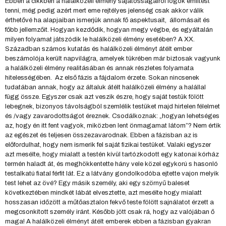
Ebben a cikkben a halálközeli élmény sajátosságairól fogok említést
tenni, még pedig azért mert eme rejtélyes jelenség csak akkor válik
érthetővé ha alapjaiban ismerjük annak fő aspektusait, állomásait és
főbb jellemzőit. Hogyan kezdődik, hogyan megy végbe, és egyáltalán
milyen folyamat játszódik le halálközeli élmény esetében? A XX.
Században számos kutatás és halálközeli élményt átélt ember
beszámolója került napvilágra, amelyek tükrében már biztosak vagyunk
a halálközeli élmény realitásában és annak részletes folyamata
hitelességében. Az első fázis a fájdalom érzete. Sokan nincsenek
tudatában annak, hogy az általuk átélt halálközeli élmény a halállal
függ össze. Egyszer csak azt veszik észre, hogy saját testük fölött
lebegnek, bizonyos távolságból szemlélik testüket majd hirtelen félelmet
és /vagy zavarodottságot éreznek. Csodálkoznak: „hogyan lehetséges
az, hogy én itt fent vagyok, miközben lent önmagamat látom”? Nem értik
az egészet és teljesen összezavarodnak. Ebben a fázisban az is
előfordulhat, hogy nem ismerik fel saját fizikai testüket. Valaki egyszer
azt mesélte, hogy mialatt a testén kívül tartózkodott egy katonai kórház
termén haladt át, és meghökkentette hány vele közel egykorú s hasonló
testalkatú fiatal férfit lát. Ez a látvány gondolkodóba ejtette vajon melyik
test lehet az övé? Egy másik személy, aki egy szörnyű baleset
következtében mindkét lábát elvesztette, azt mesélte hogy mialatt
hosszasan időzött a műtőasztalon fekvő teste fölött sajnálatot érzett a
megcsonkított személy iránt. Később jött csak rá, hogy az valójában ő
maga! A halálközeli élményt átélt emberek ebben a fázisban gyakran