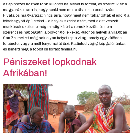
az építkezés közben több különös haláleset is történt, és szerintük ez a
magyarázat arra is, hogy senki nem merte átvenni a beruházást.
Hivatalos magyarázat nincs arra, hogy miért nem takarították el eddig a
félbehagyott épületeket – a helyiek szerint azért, mert az itt veszett
munkások szelleme még mindig kísért a romok között, és nem
szerencsés háborgatni a bolyongó lelkeket. Különös helyek a világban
San Zhi mellett még sok olyan helyet rejt a világ, amely egy különös
történetet vagy a múlt lenyomatát őrzi. Kattintsd végig képgalériánkat,
és ismerd meg a többit is! forrás: femina.hu
Péniszeket lopkodnak
Afrikában!