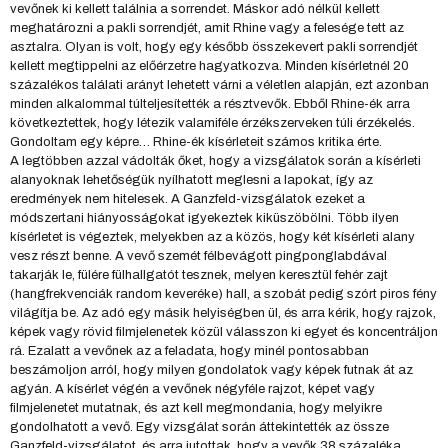
vevőnek ki kellett találnia a sorrendet. Máskor adó nélkül kellett
meghatározni a pakli sorrendjét, amit Rhine vagy a felesége tett az
asztalra. Olyan is volt, hogy egy később összekevert pakli sorrendjét
kellett megtippelni az előérzetre hagyatkozva. Minden kísérletnél 20
százalékos találati arányt lehetett várni a véletlen alapján, ezt azonban
minden alkalommal túlteljesítették a résztvevők. Ebből Rhine-ék arra
következtettek, hogy létezik valamiféle érzékszerveken túli érzékelés.
Gondoltam egy képre… Rhine-ék kísérleteit számos kritika érte.
A legtöbben azzal vádolták őket, hogy a vizsgálatok során a kísérleti
alanyoknak lehetőségük nyílhatott meglesni a lapokat, így az
eredmények nem hitelesek. A Ganzfeld-vizsgálatok ezeket a
módszertani hiányosságokat igyekeztek kiküszöbölni. Több ilyen
kísérletet is végeztek, melyekben az a közös, hogy két kísérleti alany
vesz részt benne. A vevő szemét félbevágott pingponglabdával
takarják le, fülére fülhallgatót tesznek, melyen keresztül fehér zajt
(hangfrekvenciák random keveréke) hall, a szobát pedig szórt piros fény
világítja be. Az adó egy másik helyiségben ül, és arra kérik, hogy rajzok,
képek vagy rövid filmjelenetek közül válasszon ki egyet és koncentráljon
rá. Ezalatt a vevőnek az a feladata, hogy minél pontosabban
beszámoljon arról, hogy milyen gondolatok vagy képek futnak át az
agyán. A kísérlet végén a vevőnek négyféle rajzot, képet vagy
filmjelenetet mutatnak, és azt kell megmondania, hogy melyikre
gondolhatott a vevő. Egy vizsgálat során áttekintették az össze
Ganzfeld-vizsgálatot, és arra jutottak, hogy a vevők 38 százaléka