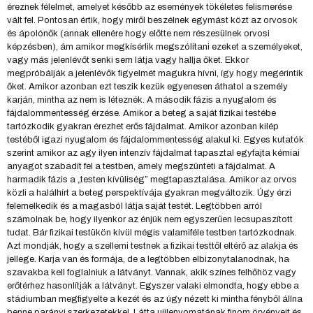
éreznek félelmet, amelyet később az események tökéletes felismerése
vált fel. Pontosan értik, hogy miről beszélnek egymást közt az orvosok
és ápolónők (annak ellenére hogy előtte nem részesülnek orvosi
képzésben), ám amikor megkísérlik megszólítani ezeket a személyeket,
vagy más jelenlévőt senki sem látja vagy hallja őket. Ekkor
megpróbálják a jelenlévők figyelmét magukra hívni, így hogy megérintik
őket. Amikor azonban ezt teszik kezük egyenesen áthatol a személy
karján, mintha az nem is léteznék. A második fázis a nyugalom és
fájdalommentesség érzése. Amikor a beteg a saját fizikai testébe
tartózkodik gyakran érezhet erős fájdalmat. Amikor azonban kilép
testéből igazi nyugalom és fájdalommentesség alakul ki. Egyes kutatók
szerint amikor az agy ilyen intenzív fájdalmat tapasztal egyfajta kémiai
anyagot szabadít fel a testben, amely megszünteti a fájdalmat. A
harmadik fázis a „testen kívüliség” megtapasztalása. Amikor az orvos
közli a halálhírt a beteg perspektívája gyakran megváltozik. Úgy érzi
felemelkedik és a magasból látja saját testét. Legtöbben arról
számolnak be, hogy ilyenkor az énjük nem egyszerűen lecsupaszított
tudat. Bár fizikai testükön kívül mégis valamiféle testben tartózkodnak.
Azt mondják, hogy a szellemi testnek a fizikai testtől eltérő az alakja és
jellege. Karja van és formája, de a legtöbben elbizonytalanodnak, ha
szavakba kell foglalniuk a látványt. Vannak, akik színes felhőhöz vagy
erőtérhez hasonlítják a látványt. Egyszer valaki elmondta, hogy ebbe a
stádiumban megfigyelte a kezét és az úgy nézett ki mintha fényből állna
benne parányi szerkezetekkel. Látta ujjlenyomatának finom örvényeit és