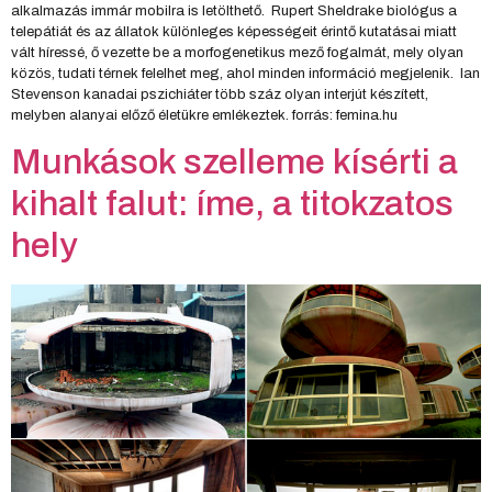
alkalmazás immár mobilra is letölthető. Rupert Sheldrake biológus a
telepátiát és az állatok különleges képességeit érintő kutatásai miatt
vált híressé, ő vezette be a morfogenetikus mező fogalmát, mely olyan
közös, tudati térnek felelhet meg, ahol minden információ megjelenik. Ian
Stevenson kanadai pszichiáter több száz olyan interjút készített,
melyben alanyai előző életükre emlékeztek. forrás: femina.hu
Munkások szelleme kísérti a
kihalt falut: íme, a titokzatos
hely