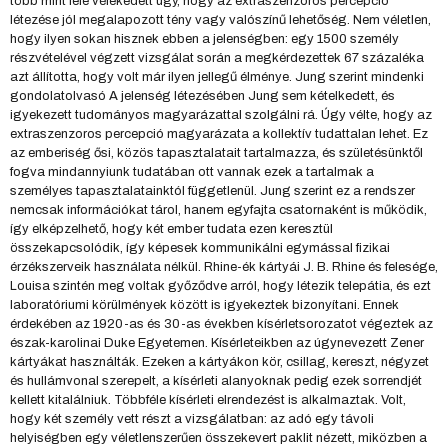
több mint fele vélekedett úgy, hogy az extraszenzoros percepció
létezése jól megalapozott tény vagy valószínű lehetőség. Nem véletlen,
hogy ilyen sokan hisznek ebben a jelenségben: egy 1500 személy
részvételével végzett vizsgálat során a megkérdezettek 67 százaléka
azt állította, hogy volt már ilyen jellegű élménye. Jung szerint mindenki
gondolatolvasó A jelenség létezésében Jung sem kételkedett, és
igyekezett tudományos magyarázattal szolgálni rá. Úgy vélte, hogy az
extraszenzoros percepció magyarázata a kollektív tudattalan lehet. Ez
az emberiség ősi, közös tapasztalatait tartalmazza, és születésünktől
fogva mindannyiunk tudatában ott vannak ezek a tartalmak a
személyes tapasztalatainktól függetlenül. Jung szerint ez a rendszer
nemcsak információkat tárol, hanem egyfajta csatornaként is működik,
így elképzelhető, hogy két ember tudata ezen keresztül
összekapcsolódik, így képesek kommunikálni egymással fizikai
érzékszerveik használata nélkül. Rhine-ék kártyái J. B. Rhine és felesége,
Louisa szintén meg voltak győződve arról, hogy létezik telepátia, és ezt
laboratóriumi körülmények között is igyekeztek bizonyítani. Ennek
érdekében az 1920-as és 30-as években kísérletsorozatot végeztek az
észak-karolinai Duke Egyetemen. Kísérleteikben az úgynevezett Zener
kártyákat használták. Ezeken a kártyákon kör, csillag, kereszt, négyzet
és hullámvonal szerepelt, a kísérleti alanyoknak pedig ezek sorrendjét
kellett kitalálniuk. Többféle kísérleti elrendezést is alkalmaztak. Volt,
hogy két személy vett részt a vizsgálatban: az adó egy távoli
helyiségben egy véletlenszerűen összekevert paklit nézett, miközben a