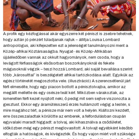
A profik egy kézfogással akár egyszerre két péniszt is zsebre tehetnek,
hogy aztán jó pénzért túladjanak rajtuk – állítja Louisa Lombard
antropológus, aki kifejezetten ezt a jelenséget tanulmányozni ment a
Közép-afrikai Köztársaságba. Nyugat- és Közép-Afrikában
újjáéledőben vannak az okkult hagyományok, nem csoda, hogy a
levágott férfiasságok elsősorban boszorkányoknál és fekete
mágusoknál végzik – teszi hozzá Lombard, aki saját bevallása szerint
több „károsulttal” is beszélgetett afrikai tartózkodása alatt. Egyikük az
egész történetét megosztotta vele. (illusztráció) A szerencsétlenül járt
férfi elmesélte, hogy egy piacon botlott a pénisztolvajba, amikor az
megállt mellette és egy csésze teát kért. Miközben várakoztak, az
ismeretlen férfi kezet nyújtott neki, ő pedig mit sem sejtve viszonozta a
gesztust. Ekkor egy áramütésszerű érzés hullámzott végig a testén, s
mire magához tért, a pénisze már nem volt a helyén. Kiáltozni kezdett,
erre összeszaladtak körülötte az emberek, a felfordulásban csupán
egyvalaki maradt higgadt: a tolvaj, aki kihasználva a csődületet,
időközben még egy péniszt meglovasított. A tolvajt egyébként később
elfogták a hatóságok, és kivégezték. És hogy vajon miért volt szüksége