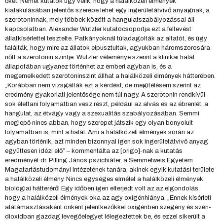
őket. Német kutatók úgy vélik, hogy a halálközeli élmények
kialakulásában jelentős szerepe lehet egy ingerületátvivő anyagnak, a
szerotoninnak, mely többek között a hangulatszabályozással áll
kapcsolatban. Alexander Wutzler kutatócsoportja ezt a feltevést
állatkísérlettel tesztelte. Patkányoknál túladagolták az altatót, és úgy
találták, hogy mire az állatok elpusztultak, agyukban háromszorosára
nőtt a szerotonin szintje. Wutzler véleménye szerint a klinikai halál
állapotában ugyanez történhet az emberi agyban is, és a
megemelkedett szerotoninszint állhat a halálközeli élmények hátterében.
„Korábban nem vizsgálták ezt a kérdést, de megítélésem szerint az
eredmény gyakorlati jelentősége nem túl nagy. A szerotonin rendkívül
sok élettani folyamatban vesz részt, például az alvás és az ébrenlét, a
hangulat, az étvágy vagy a szexualitás szabályozásában. Semmi
meglepő nincs abban, hogy szerepet játszik egy olyan bonyolult
folyamatban is, mint a halál. Ami a halálközeli élmények során az
agyban történik, azt minden bizonnyal igen sok ingerületátvivő anyag
együttesen idézi elő” – kommentálta az [origo]-nak a kutatás
eredményét dr. Pilling János pszichiáter, a Semmelweis Egyetem
Magatartástudományi Intézetének tanára, akinek egyik kutatási területe
a halálközeli élmény. Nincs egységes elmélet a halálközeli élmények
biológiai hátteréről Egy időben igen elterjedt volt az az elgondolás,
hogy a halálközeli élmények oka az agy oxigénhiánya. „Ennek kísérleti
alátámasztásaként önként jelentkezőkkel oxigénben szegény és szén-
dioxidban gazdag levegőelegyet lélegeztettek be, és ezzel sikerült a