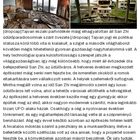
[dropcap]Tajvan északi partvidékén máig elhagyatottan áll San Zhi
üdülőparadicsomnak szánt övezete.[/dropcap] Tajvan jogi és politikai
státusza körül több vita is kialakult, a sziget a második világháborút
követően mégis hihetetlenül gyorsan gazdasági nagyhatalommá vált. A
hely technológiai ipara kulcsfontosságú szerepet játszik a
világgazdaságban, így még különösebb, hogy miért áll évtizedek óta
befejezetlenül San Zhi, az üdülőváros. A hetvenes években megkezdett
építkezést máig senki nem fejezte be, de ismeretlen okokból a romok
eltakarítására sem vállalkozott senki. A helyiek szellemekről suttognak.
Mintha megállt volna az idő San Zhi megálmodói szerint egy luxus-
üdülőváros lett volna, ahol a tehetős városiak eltölthetik a hétvégéiket.
Az építkezést a hetvenes években kezdte meg egy gumigyár, ekkor
épültek meg az első, akkor nagyon modernnek számító, mára leginkább
bizarr, UFO-alakú házak. Csakhogy a cég a nyolcvanas években
tönkrement, és egy ingatlanfejlesztő társaság vette át a szépreményű
beruházást. Alig egy évvel később azonban az építkezés hirtelen leállt.
A hivatalos indoklás szerint a pénzhiány és a munkaerőhiány, illetve a
befektetők közötti széthúzás volt az oka annak, hogy a projektet sosem
fejezték be, a környékbeliek azonban másról beszélnek. Ők úgy tudják,