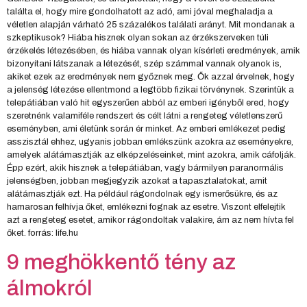
találta el, hogy mire gondolhatott az adó, ami jóval meghaladja a
véletlen alapján várható 25 százalékos találati arányt. Mit mondanak a
szkeptikusok? Hiába hisznek olyan sokan az érzékszerveken túli
érzékelés létezésében, és hiába vannak olyan kísérleti eredmények, amik
bizonyítani látszanak a létezését, szép számmal vannak olyanok is,
akiket ezek az eredmények nem győznek meg. Ők azzal érvelnek, hogy
a jelenség létezése ellentmond a legtöbb fizikai törvénynek. Szerintük a
telepátiában való hit egyszerűen abból az emberi igényből ered, hogy
szeretnénk valamiféle rendszert és célt látni a rengeteg véletlenszerű
eseményben, ami életünk során ér minket. Az emberi emlékezet pedig
asszisztál ehhez, ugyanis jobban emlékszünk azokra az eseményekre,
amelyek alátámasztják az elképzeléseinket, mint azokra, amik cáfolják.
Épp ezért, akik hisznek a telepátiában, vagy bármilyen paranormális
jelenségben, jobban megjegyzik azokat a tapasztalatokat, amit
alátámasztják ezt. Ha például rágondolnak egy ismerősükre, és az
hamarosan felhívja őket, emlékezni fognak az esetre. Viszont elfelejtik
azt a rengeteg esetet, amikor rágondoltak valakire, ám az nem hívta fel
őket. forrás: life.hu
9 meghökkentő tény az
álmokról