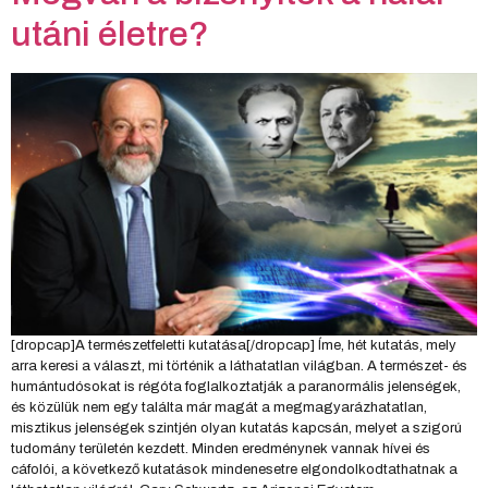
utáni életre?
[dropcap]A természetfeletti kutatása[/dropcap] Íme, hét kutatás, mely
arra keresi a választ, mi történik a láthatatlan világban. A természet- és
humántudósokat is régóta foglalkoztatják a paranormális jelenségek,
és közülük nem egy találta már magát a megmagyarázhatatlan,
misztikus jelenségek szintjén olyan kutatás kapcsán, melyet a szigorú
tudomány területén kezdett. Minden eredménynek vannak hívei és
cáfolói, a következő kutatások mindenesetre elgondolkodtathatnak a