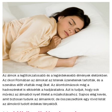
Az álmok a legtitokzatosabb és a legérdekesebb élmények életünkben.
Az ókori Rómában az álmokat az Istenek üzeneteinek tartották, és a
szenátus előtt vitatták meg őket. Az álomtolmácsok még a
hadvezéreket is elkísérték a hadjárataikra. Azt is tudjuk, hogy sok
művész az álmaiból nyert ihletet a műalkotásaihoz. Sajnos elég kevés,
amit biztosan tudunk az álmainkról, de összeszedtünk egy rövid listát
az álmokról tudott érdekes tényekből.