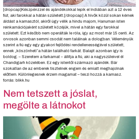
[dropcap]Készpénzzel és ajándékokkal lepik el Indiában azt a 12 éves
fiút, aki farokkal a hátán született.[/dropcap] A hívők közül sokan kérnek
áldást a kamasztól, akiről úgy vélik a hindu majom, Hanuman isten
reinkarnációjaként született közéjük, mivel a hátán egy farokkal
született. Ezt később nem operálták le róla, így az most már 15 centi. Az
orvosok azonban semmi csodát nem találnak a dologban. Véleményük
szerint a fiú egy egy gyakori fejlődési rendellenességével született,
ennek „köszönheti”a hátán található farkát. Balajit azonban így is
boldog. – Szeretem a farkamat – állítja a fiú, aki a nagyszüleivel él
Chandigarh közelében. Ez egy istentől származó ajándék. Bár
szokatlan de az emberek tisztelnek engem és emiatt meghajolnak
előttem. Különlegesnek érzem magamat – teszi hozzá a kamasz.
forrás: blikk.hu
Nem tetszett a jóslat,
megölte a látnokot