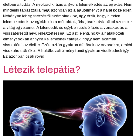
életben a tudás. A nyolcadik fázis a gyors felemelkedés az egekbe. Nem
mindenki tapasztalja meg azonban az alagútélményt a halál közelében.
Néhányan lebegésérzésről számolnak be, úgy érzik, hogy hirtelen
felemelkednek az egekbe és a műholdak, űrhajósok távlatából szemlélik
a világegyetemet. A kilencedik és egyben utolsó fázis a vonakodás a
visszatéréstől nevű jellegzetesség. Ez azt jelenti, hogy a halálközeli
élményt sokan annyira kellemesnek találják, hogy nem akarnak
visszatérni az életbe. Ezért aztán gyakran dühösek az orvosokra, amiért
visszahozták őket. A halálközeli élmény tanúi gyakran viselkednek így.
Ez azonban csak rövid
Létezik telepátia?