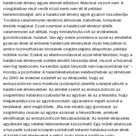
halálközeli élmény egyes elemeit előidézni. Másokat viszont nem. A
vizsgálatban részt vevők közül senki nem élt át például
testenkívüliséget, ami a halálközeli élmény egyik gyakori összetevője.
Továbbá valamennyien rendkívül álmosnak, kábultnak, tompának
érezték magukat. Ezzel szemben a halálközeli élményt átélők
valamennyien azt állítják, hogy kristálytiszta volt az érzékelésük,
gondolkodásuk, tudatuk. Van egy másik probléma is ezzel az elmélettel,
gyakran élnek át emberek halálközeli élményeket olyan helyzetben is,
amikor bizonyíthatóan nincsenek oxigénszegény állapotban, például
műtétek során. Ezeket az ellentmondásokat azzal lehet feloldani, hogy a
halálközeli élménynek sokféle elindító tényezője lehet, viszont a folyamat
nem fog lejátszódni, ha később újabb tényezők nem kapcsolódnak be” –
mondja a pszichiáter. A halántéklebenyben keletkezhetnek az élmények
Az 1990-es években született az az elképzelés, hogy az
endopszichozin nevű molekula (polipeptid) jelentős szerepet játszik a
halálközeli élményekben. Az elmélet szerint az endopszichozin az
oxigénhiány hatására szabadul fel az agyban, és az a feladata, hogy
megakadályozza az agykárosodást, ugyanakkor ingerli azokat a
területeket, ahol megkötődik. „Ma már inkább úgy gondoljuk, az
oxigénhiány csupán az egyike azoknak a tényezőknek, amelyek
elindíthatják az endopszichozin felszabadulását. Az eredeti elképzelés
egyébként egy véletlen felismerésnek köszönhető. Egy műtéti altatószer,
a huszadik század közepén szintetizált ketamin hatására sokan élnek
át halálközeli élményeket a nélkül, hogy klinikai halálban vagy