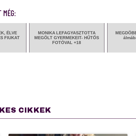
T MÉG:
K, ÉLVE
MONIKA LEFAGYASZTOTTA
MEGDÖBBE
S FIUKAT
MEGÖLT GYERMEKEIT- HŰTŐS
álmáb
FOTÓVAL +18
KES CIKKEK