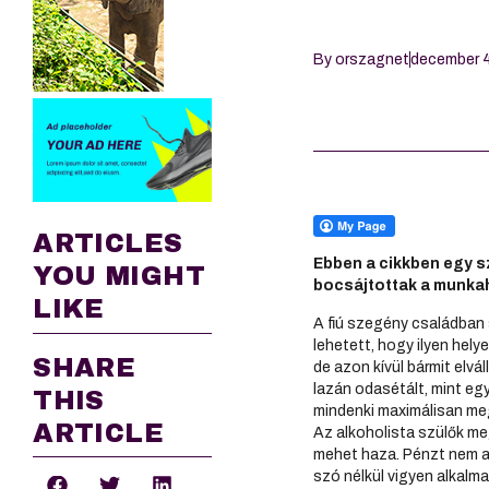
By
orszagnet
december 4
ARTICLES
Ebben a cikkben egy sz
YOU MIGHT
bocsájtottak a munkah
LIKE
A fiú szegény családban
lehetett, hogy ilyen helye
SHARE
de azon kívül bármit elvál
lazán odasétált, mint eg
THIS
mindenki maximálisan meg
ARTICLE
Az alkoholista szülők me
mehet haza. Pénzt nem ad
szó nélkül vigyen alkalm