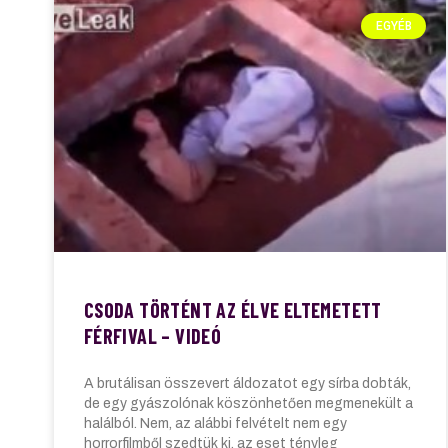
EGYÉB
CSODA TÖRTÉNT AZ ÉLVE ELTEMETETT
FÉRFIVAL – VIDEÓ
A brutálisan összevert áldozatot egy sírba dobták,
de egy gyászolónak köszönhetően megmenekült a
halálból. Nem, az alábbi felvételt nem egy
horrorfilmből szedtük ki, az eset tényleg