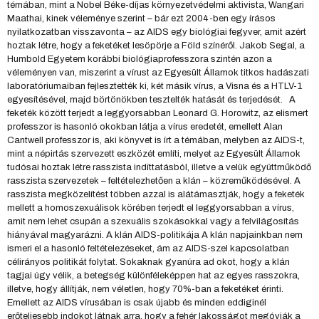
témában, mint a Nobel Béke-díjas környezetvédelmi aktivista, Wangari
Maathai, kinek véleménye szerint – bár ezt 2004-ben egy írásos
nyilatkozatban visszavonta – az AIDS egy biológiai fegyver, amit azért
hoztak létre, hogy a feketéket lesöpörje a Föld színéről. Jakob Segal, a
Humbold Egyetem korábbi biológiaprofesszora szintén azon a
véleményen van, miszerint a vírust az Egyesült Államok titkos hadászati
laboratóriumaiban fejlesztették ki, két másik vírus, a Visna és a HTLV-1
egyesítésével, majd börtönökben tesztelték hatását és terjedését. A
feketék között terjedt a leggyorsabban Leonard G. Horowitz, az elismert
professzor is hasonló okokban látja a vírus eredetét, emellett Alan
Cantwell professzor is, aki könyvet is írt a témában, melyben az AIDS-t,
mint a népirtás szervezett eszközét említi, melyet az Egyesült Államok
tudósai hoztak létre rasszista indíttatásból, illetve a velük együttműködő
rasszista szervezetek – feltételezhetően a klán – közreműködésével. A
rasszista megközelítést többen azzal is alátámasztják, hogy a feketék
mellett a homoszexuálisok körében terjedt el leggyorsabban a vírus,
amit nem lehet csupán a szexuális szokásokkal vagy a felvilágosítás
hiányával magyarázni. A klán AIDS-politikája A klán napjainkban nem
ismeri el a hasonló feltételezéseket, ám az AIDS-szel kapcsolatban
célirányos politikát folytat. Sokaknak gyanúra ad okot, hogy a klán
tagjai úgy vélik, a betegség különféleképpen hat az egyes rasszokra,
illetve, hogy állítják, nem véletlen, hogy 70%-ban a feketéket érinti.
Emellett az AIDS vírusában is csak újabb és minden eddiginél
erőteljesebb indokot látnak arra, hogy a fehér lakosságot megóvják a