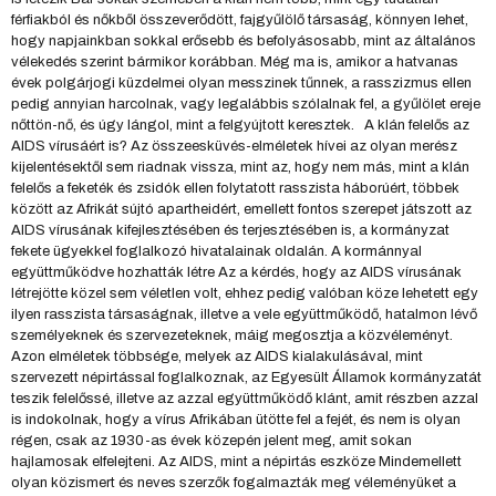
férfiakból és nőkből összeverődött, fajgyűlölő társaság, könnyen lehet,
hogy napjainkban sokkal erősebb és befolyásosabb, mint az általános
vélekedés szerint bármikor korábban. Még ma is, amikor a hatvanas
évek polgárjogi küzdelmei olyan messzinek tűnnek, a rasszizmus ellen
pedig annyian harcolnak, vagy legalábbis szólalnak fel, a gyűlölet ereje
nőttön-nő, és úgy lángol, mint a felgyújtott keresztek. A klán felelős az
AIDS vírusáért is? Az összeesküvés-elméletek hívei az olyan merész
kijelentésektől sem riadnak vissza, mint az, hogy nem más, mint a klán
felelős a feketék és zsidók ellen folytatott rasszista háborúért, többek
között az Afrikát sújtó apartheidért, emellett fontos szerepet játszott az
AIDS vírusának kifejlesztésében és terjesztésében is, a kormányzat
fekete ügyekkel foglalkozó hivatalainak oldalán. A kormánnyal
együttműködve hozhatták létre Az a kérdés, hogy az AIDS vírusának
létrejötte közel sem véletlen volt, ehhez pedig valóban köze lehetett egy
ilyen rasszista társaságnak, illetve a vele együttműködő, hatalmon lévő
személyeknek és szervezeteknek, máig megosztja a közvéleményt.
Azon elméletek többsége, melyek az AIDS kialakulásával, mint
szervezett népirtással foglalkoznak, az Egyesült Államok kormányzatát
teszik felelőssé, illetve az azzal együttműködő klánt, amit részben azzal
is indokolnak, hogy a vírus Afrikában ütötte fel a fejét, és nem is olyan
régen, csak az 1930-as évek közepén jelent meg, amit sokan
hajlamosak elfelejteni. Az AIDS, mint a népirtás eszköze Mindemellett
olyan közismert és neves szerzők fogalmazták meg véleményüket a