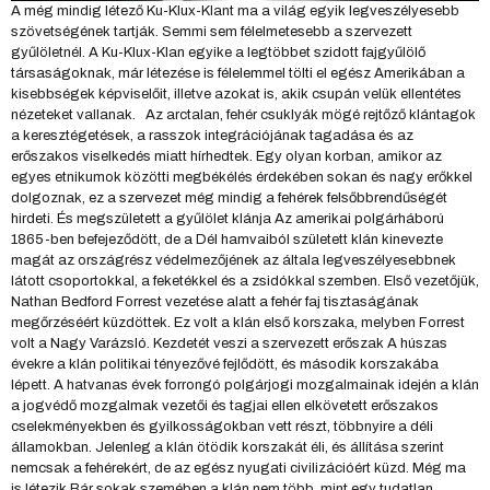
A még mindig létező Ku-Klux-Klant ma a világ egyik legveszélyesebb
szövetségének tartják. Semmi sem félelmetesebb a szervezett
gyűlöletnél. A Ku-Klux-Klan egyike a legtöbbet szidott fajgyűlölő
társaságoknak, már létezése is félelemmel tölti el egész Amerikában a
kisebbségek képviselőit, illetve azokat is, akik csupán velük ellentétes
nézeteket vallanak. Az arctalan, fehér csuklyák mögé rejtőző klántagok
a keresztégetések, a rasszok integrációjának tagadása és az
erőszakos viselkedés miatt hírhedtek. Egy olyan korban, amikor az
egyes etnikumok közötti megbékélés érdekében sokan és nagy erőkkel
dolgoznak, ez a szervezet még mindig a fehérek felsőbbrendűségét
hirdeti. És megszületett a gyűlölet klánja Az amerikai polgárháború
1865-ben befejeződött, de a Dél hamvaiból született klán kinevezte
magát az országrész védelmezőjének az általa legveszélyesebbnek
látott csoportokkal, a feketékkel és a zsidókkal szemben. Első vezetőjük,
Nathan Bedford Forrest vezetése alatt a fehér faj tisztaságának
megőrzéséért küzdöttek. Ez volt a klán első korszaka, melyben Forrest
volt a Nagy Varázsló. Kezdetét veszi a szervezett erőszak A húszas
évekre a klán politikai tényezővé fejlődött, és második korszakába
lépett. A hatvanas évek forrongó polgárjogi mozgalmainak idején a klán
a jogvédő mozgalmak vezetői és tagjai ellen elkövetett erőszakos
cselekményekben és gyilkosságokban vett részt, többnyire a déli
államokban. Jelenleg a klán ötödik korszakát éli, és állítása szerint
nemcsak a fehérekért, de az egész nyugati civilizációért küzd. Még ma
is létezik Bár sokak szemében a klán nem több, mint egy tudatlan