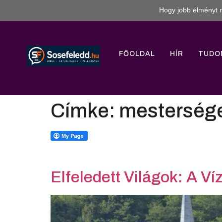
Hogy jobb élményt n
FŐOLDAL
HÍR
TUDO
Címke:
mestersége
Elfeledett Világok: A Ví