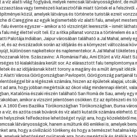
a víz alatti világ foglyává, melyek nemcsak látványosságként, de múlt
duzzasztása vagy természeti katasztrófák miatt tűntek el a felszínről
 építményei közül, amelyek látványa és története turisták ezreit vonzz
iche di Careggine az egyik legismertebb víz alatti falu, amelyet mest
alu évente egyszer – amikor a tó vízszintjét leeresztik – ismét látha
a falu még élettel volt teli. Ez a ritka pillanat vonzza a történelem és 
latti Palotája Indiában, Jaipur városában található a Jal Mahal, amely eg
l, és az évszázadok során az időjárás és a környezet változásai köve
yújt, különösen napkeltekor és naplementekor. A Jal Mahal tökéletes p
ozzanak létre. Szászavinc: A Romániai Falu, Ami Eltűnt a Víz Alatt S
séges tó kialakítására került sor. Az elárasztott falu templomtornya 
ületek és az időjárásnak kitett torony a magány és a múlt árnyait idézik
z Alatti Városa Görögországban Pavlopetri, Görögország partjainál talá
jelentőséggel bír a régészek számára, hiszen az épületek alapjai, utc
 ad arra, hogy jobban megértsük az ókori világ mindennapi életét, val
an, Katalónia északi részén található San Romà de Sau, amely egy me
akokban, amikor a vízszint jelentősen csökken. Ez az építészeti és tö
: A 1600 Éves Bazilika Törökországban Törökországban, Bursa város k
a víz, és azóta csak búvárok és víz alatti kutatók számára elérhető. Ez
i helyszínek felfedezése lehetőséget nyújt arra, hogy közelebbről megi
emcsak látványosságok, hanem a múltunk élő emlékei is, amelyek bem
ket arra, hogy a civilizáció törékeny, és hogy a természet hatalma ké
ak, amelyek lehetőséget nyújtanak arra, hogy megértsük és átéljük a tö