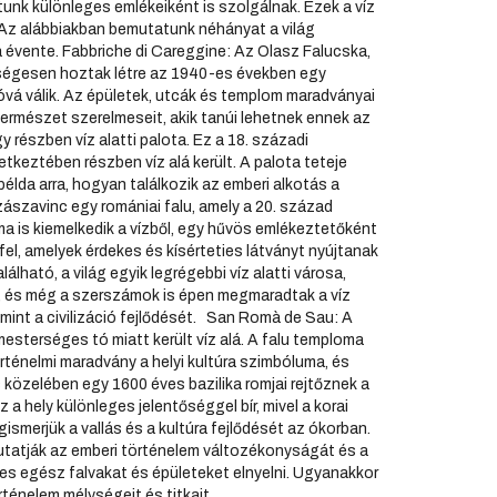
unk különleges emlékeiként is szolgálnak. Ezek a víz
. Az alábbiakban bemutatunk néhányat a világ
a évente. Fabbriche di Careggine: Az Olasz Falucska,
erségesen hoztak létre az 1940-es években egy
tóvá válik. Az épületek, utcák és templom maradványai
a természet szerelmeseit, akik tanúi lehetnek ennek az
y részben víz alatti palota. Ez a 18. századi
tkeztében részben víz alá került. A palota teteje
élda arra, hogyan találkozik az emberi alkotás a
zászavinc egy romániai falu, amely a 20. század
ma is kiemelkedik a vízből, egy hűvös emlékeztetőként
 fel, amelyek érdekes és kísérteties látványt nyújtanak
lható, a világ egyik legrégebbi víz alatti városa,
ák, és még a szerszámok is épen megmaradtak a víz
amint a civilizáció fejlődését. San Romà de Sau: A
sterséges tó miatt került víz alá. A falu temploma
rténelmi maradvány a helyi kultúra szimbóluma, és
özelében egy 1600 éves bazilika romjai rejtőznek a
 a hely különleges jelentőséggel bír, mivel a korai
smerjük a vallás és a kultúra fejlődését az ókorban.
utatják az emberi történelem változékonyságát és a
pes egész falvakat és épületeket elnyelni. Ugyanakkor
rténelem mélységeit és titkait.