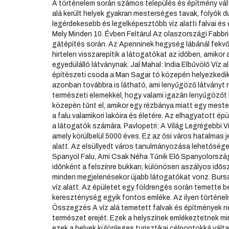
A történelem során számos település és építmény vált 
alá került helyek gyakran mesterséges tavak, folyók 
legérdekesebb és legelképesztőbb víz alatti falvai és
Mely Minden 10. Évben Feltárul Az olaszországi Fabbr
gátépítés során. Az Apenninek hegység lábánál fekvő f
hirtelen visszarepítik a látogatókat az időben, amikor 
egyedülálló látványnak. Jal Mahal: India Elbűvölő Víz a
építészeti csoda a Man Sagar tó közepén helyezkedik e
azonban továbbra is látható, ami lenyűgöző látványt n
természeti elemekkel, hogy valami igazán lenyűgözőt h
közepén tűnt el, amikor egy rézbánya miatt egy mester
a falu valamikori lakóira és életére. Az elhagyatott ép
a látogatók számára. Pavlopetri: A Világ Legrégebbi Ví
amely körülbelül 5000 éves. Ez az ősi város hatalmas 
alatt. Az elsüllyedt város tanulmányozása lehetőséget
Spanyol Falu, Ami Csak Néha Tűnik Elő Spanyolországb
időnként a felszínre bukkan, különösen aszályos idősz
minden megjelenésekor újabb látogatókat vonz. Bursa
víz alatt. Az épületet egy földrengés során temette be 
kereszténység egyik fontos emléke. Az ilyen történelm
Összegzés A víz alá temetett falvak és építmények n
természet erejét. Ezek a helyszínek emlékeztetnek min
ezek a helyek különleges turisztikai célpontokká vált