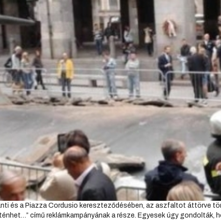
nti és a Piazza Cordusio kereszteződésében, az aszfaltot áttörve tört
ténhet…” című reklámkampányának a része. Egyesek úgy gondolták, hog