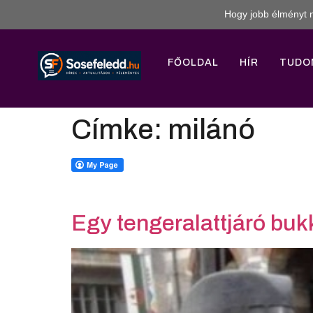
Hogy jobb élményt n
FŐOLDAL
HÍR
TUDO
Címke:
milánó
Egy tengeralattjáró bukk