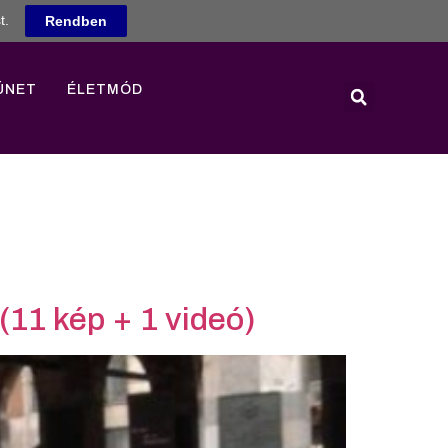
t.
Rendben
ÜNET
ÉLETMÓD
(11 kép + 1 videó)