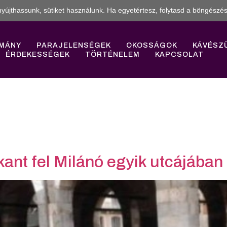
yújthassunk, sütiket használunk. Ha egyetértesz, folytasd a böngészés
MÁNY
PARAJELENSÉGEK
OKOSSÁGOK
KÁVÉSZ
ÉRDEKESSÉGEK
TÖRTÉNELEM
KAPCSOLAT
ant fel Milánó egyik utcájában 