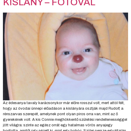
KISLÁNY – FOTÓVAL
Az édesanya tavaly karácsonykor már előre rosszul volt, mert attól félt,
hogy az óvodai ünnepi előadáson a kislányára osztják majd Rudolf, a
rénszarvas szerepét, amelynek pont olyan piros orra van, mint az ő
gyerekének volt. A kis Connie meghökkentő születési rendellenességgel
jött világra: szinte az egész orrát egy hatalmas vörös anyajegy
borította, amitől úgy nézett ki, mint egy bohóc. Szülei persze egyáltalán