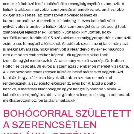
nemek különböző testfelépítéséből és energiaigényéből származik. A
férfiak általában nagyobb izomtömeggel rendelkeznek, amihez több
oxigén szükséges, az izomszövet növekedéséhez és
karbantartásához. A méretbeli különbség 11 éves kor körül válik
nyilvánvalóvá, amikor a férfiak több izomtömeget és a nők pedig több
zsírtömeget fejlesztenek. Korábbi kutatások kimutatták, hogy
serdülőkorban, körülbelül 95 százalékos testsúlygyarapodás származik
zsírmentes tömegből a férfiaknál. A tudósok szerint az új tanulmány azt
is megmagyarázza, hogy miért volt a Neandervölgyieknek nagyobb
orra a modern emberekhez képest – ők ugyanis sokkal több
izomtömeggel rendelkeztek. A tanulmány vezető szerzője Dr. Nathan
Holton és csapata 38 európai származású ember orr méretét vizsgálta.
A kutatócsoport rendszeresen külső és belső méréseket végzett. Azt
találták, hogy a fiúk és a lányok általában azonos orr mérettel
rendelkeznek, a születéstől egészen 11 éves korig. Ettől a ponttól
kezdve, a méretbeli különbségek egyre hangsúlyosabbá válnak. A
kutatók szerint, még további vizsgálatokra lenne szükség, a pontosabb
meghatározáshoz. forrás:dailymail.co.uk
BOHÓCORRAL SZÜLETETT
A SZERENCSÉTLEN