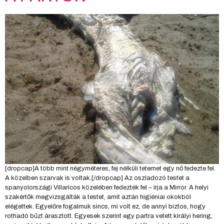
[dropcap]A több mint négyméteres, fej nélküli tetemet egy nő fedezte fel.
A közelben szarvak is voltak.[/dropcap] Az oszladozó testet a
spanyolországi Villaricos közelében fedezték fel – írja a Mirror. A helyi
szakértők megvizsgálták a testet, amit aztán higiéniai okokból
elégettek. Egyelőre fogalmuk sincs, mi volt ez, de annyi biztos, hogy
rothadó bűzt árasztott. Egyesek szerint egy partra vetett királyi hering,