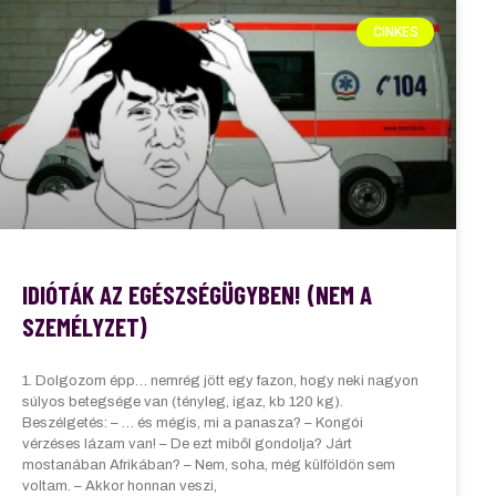
CINKES
IDIÓTÁK AZ EGÉSZSÉGÜGYBEN! (NEM A
SZEMÉLYZET)
1. Dolgozom épp… nemrég jött egy fazon, hogy neki nagyon
súlyos betegsége van (tényleg, igaz, kb 120 kg).
Beszélgetés: – … és mégis, mi a panasza? – Kongói
vérzéses lázam van! – De ezt miből gondolja? Járt
mostanában Afrikában? – Nem, soha, még külföldön sem
voltam. – Akkor honnan veszi,