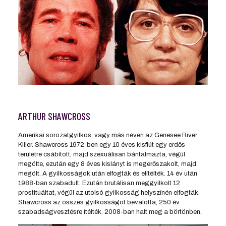
ARTHUR SHAWCROSS
Amerikai sorozatgyilkos, vagy más néven az Genesee River
Killer. Shawcross 1972-ben egy 10 éves kisfiút egy erdős
területre csábított, majd szexuálisan bántalmazta, végül
megölte, ezután egy 8 éves kislányt is megerőszakolt, majd
megölt. A gyilkosságok után elfogták és elítélték. 14 év után
1988-ban szabadult. Ezután brutálisan meggyilkolt 12
prostituáltat, végül az utolsó gyilkosság helyszínén elfogták.
Shawcross az összes gyilkosságot bevalotta, 250 év
szabadságvesztésre ítélték. 2008-ban halt meg a börtönben.