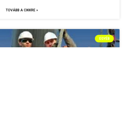
TOVÁBB A CIKKRE »
EGYÉB
SZENNY, MOCSOK, DÖBBENET! – MELÓSOK
FELHÁBORODÁSA AZ “ÉDES ÉLETTEL” ÉS
EGYÉB PISZKOS CELEBSÉGEKKEL