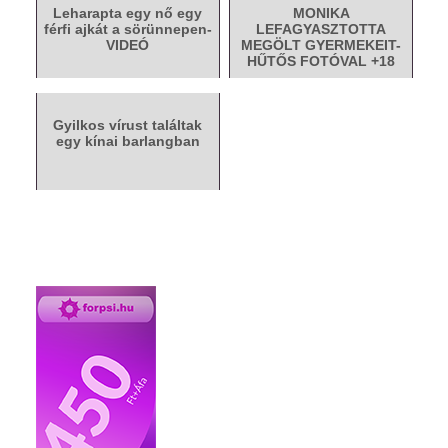
Leharapta egy nő egy
MONIKA
férfi ajkát a sörünnepen-
LEFAGYASZTOTTA
VIDEÓ
MEGÖLT GYERMEKEIT-
HŰTŐS FOTÓVAL +18
Gyilkos vírust találtak
egy kínai barlangban