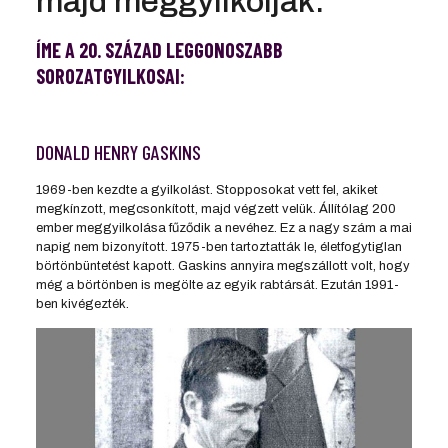
majd meggyilkolják.
ÍME A 20. SZÁZAD LEGGONOSZABB
SOROZATGYILKOSAI:
DONALD HENRY GASKINS
1969-ben kezdte a gyilkolást. Stopposokat vett fel, akiket
megkínzott, megcsonkított, majd végzett velük. Állítólag 200
ember meggyilkolása fűződik a nevéhez. Ez a nagy szám a mai
napig nem bizonyított. 1975-ben tartoztatták le, életfogytiglan
börtönbüntetést kapott. Gaskins annyira megszállott volt, hogy
még a börtönben is megölte az egyik rabtársát. Ezután 1991-
ben kivégezték.