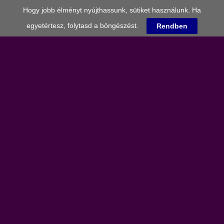
Hogy jobb élményt nyújthassunk, sütiket használunk. Ha
egyetértesz, folytasd a böngészést.
Rendben