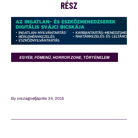
RÉSZ
EGYÉB
,
FŐMENÜ
,
HORROR ZONE
,
TÖRTÉNELEM
By
orszagnet
április 24, 2015