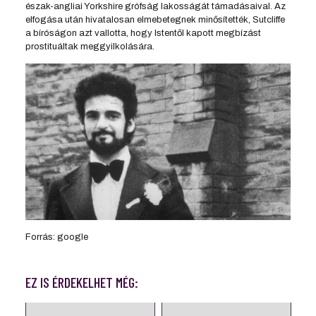
észak-angliai Yorkshire grófság lakosságát támadásaival. Az
elfogása után hivatalosan elmebetegnek minősítették, Sutcliffe
a bíróságon azt vallotta, hogy Istentől kapott megbízást
prostituáltak meggyilkolására.
Forrás: google
EZ IS ÉRDEKELHET MÉG: