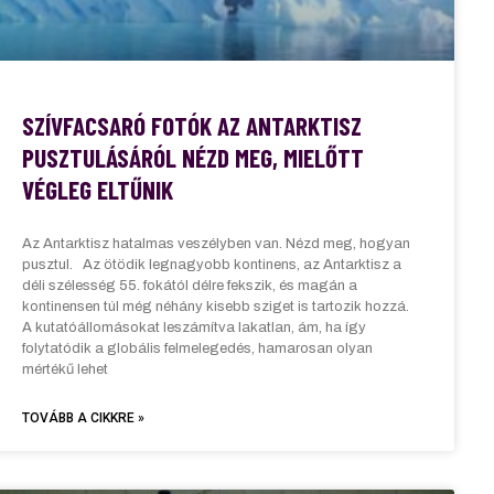
SZÍVFACSARÓ FOTÓK AZ ANTARKTISZ
PUSZTULÁSÁRÓL NÉZD MEG, MIELŐTT
VÉGLEG ELTŰNIK
Az Antarktisz hatalmas veszélyben van. Nézd meg, hogyan
pusztul. Az ötödik legnagyobb kontinens, az Antarktisz a
déli szélesség 55. fokától délre fekszik, és magán a
kontinensen túl még néhány kisebb sziget is tartozik hozzá.
A kutatóállomásokat leszámítva lakatlan, ám, ha így
folytatódik a globális felmelegedés, hamarosan olyan
mértékű lehet
TOVÁBB A CIKKRE »