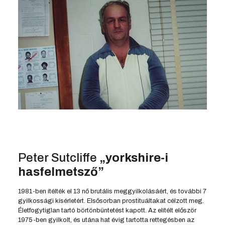
Peter Sutcliffe
„yorkshire-i
hasfelmetsző”
1981-ben ítélték el 13 nő brutális meggyilkolásáért, és további 7
gyilkossági kísérletért. Elsősorban prostituáltakat célzott meg.
Életfogytiglan tartó börtönbüntetést kapott. Az elítélt először
1975-ben gyilkolt, és utána hat évig tartotta rettegésben az