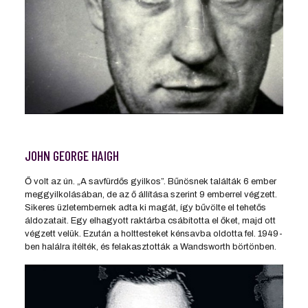
JOHN GEORGE HAIGH
Ő volt az ún. „A savfürdős gyilkos”. Bűnösnek találták 6 ember
meggyilkolásában, de az ő állítása szerint 9 emberrel végzett.
Sikeres üzletembernek adta ki magát, így bűvölte el tehetős
áldozatait. Egy elhagyott raktárba csábította el őket, majd ott
végzett velük. Ezután a holttesteket kénsavba oldotta fel. 1949-
ben halálra ítélték, és felakasztották a Wandsworth börtönben.