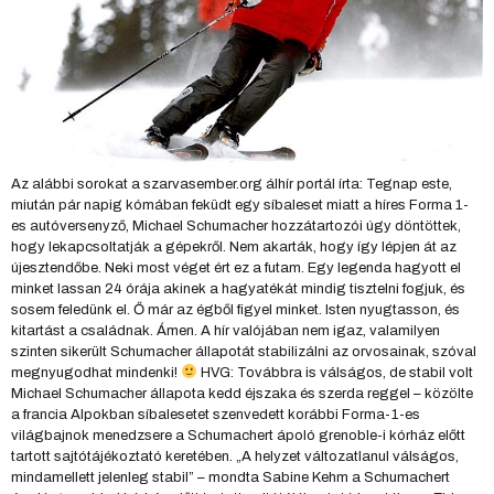
Az alábbi sorokat a szarvasember.org álhír portál írta: Tegnap este,
miután pár napig kómában feküdt egy síbaleset miatt a híres Forma 1-
es autóversenyző, Michael Schumacher hozzátartozói úgy döntöttek,
hogy lekapcsoltatják a gépekről. Nem akarták, hogy így lépjen át az
újesztendőbe. Neki most véget ért ez a futam. Egy legenda hagyott el
minket lassan 24 órája akinek a hagyatékát mindig tisztelni fogjuk, és
sosem feledünk el. Ő már az égből figyel minket. Isten nyugtasson, és
kitartást a családnak. Ámen. A hír valójában nem igaz, valamilyen
szinten sikerült Schumacher állapotát stabilizálni az orvosainak, szóval
megnyugodhat mindenki!
HVG: Továbbra is válságos, de stabil volt
Michael Schumacher állapota kedd éjszaka és szerda reggel – közölte
a francia Alpokban síbalesetet szenvedett korábbi Forma-1-es
világbajnok menedzsere a Schumachert ápoló grenoble-i kórház előtt
tartott sajtótájékoztató keretében. „A helyzet változatlanul válságos,
mindamellett jelenleg stabil” – mondta Sabine Kehm a Schumachert