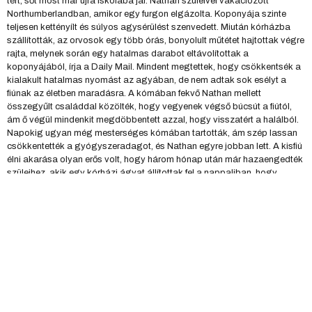
tért, sőt most már újra iskolába jár. Nathan szüleivel vakációzott
Northumberlandban, amikor egy furgon elgázolta. Koponyája szinte
teljesen kettényílt és súlyos agysérülést szenvedett. Miután kórházba
szállították, az orvosok egy több órás, bonyolult műtétet hajtottak végre
rajta, melynek során egy hatalmas darabot eltávolítottak a
koponyájából, írja a Daily Mail. Mindent megtettek, hogy csökkentsék a
kialakult hatalmas nyomást az agyában, de nem adtak sok esélyt a
fiúnak az életben maradásra. A kómában fekvő Nathan mellett
összegyűlt családdal közölték, hogy vegyenek végső búcsút a fiútól,
ám ő végül mindenkit megdöbbentett azzal, hogy visszatért a halálból.
Napokig ugyan még mesterséges kómában tartották, ám szép lassan
csökkentették a gyógyszeradagot, és Nathan egyre jobban lett. A kisfiú
élni akarása olyan erős volt, hogy három hónap után már hazaengedték
szüleihez, akik egy kórházi ágyat állítottak fel a nappaliban, hogy
kezelése a lehető legalaposabb legyen. Ahogy megerősödött, egy
újabb műtétet hajtottak rajta végre, és koponyacsontja helyére egy
titániumlemezt építettek be. Már újra képes járni, sőt, ha nem is minden
nap, de bejár az iskolába, hogy felzárkózzon a többiekhez. Forrás:
Borsonline.hu
FŐOLDAL
RÓLUNK
HOAXZONE
TANULSÁGOS!