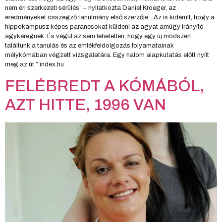
nem éri szerkezeti sérülés” – nyilatkozta Daniel Kroeger, az
eredményeket összegző tanulmány első szerzője. „Az is kiderült, hogy a
hippokampusz képes parancsokat küldeni az agyat amúgy irányító
agykéregnek. És végül az sem lehetetlen, hogy egy új módszert
találtunk a tanulás és az emlékfeldolgozás folyamatainak
mélykómában végzett vizsgálatára. Egy halom alapkutatás előtt nyílt
meg az út.” index.hu
FELÉBREDT A KÓMÁBÓL,
AZT HITTE, 1996 VAN