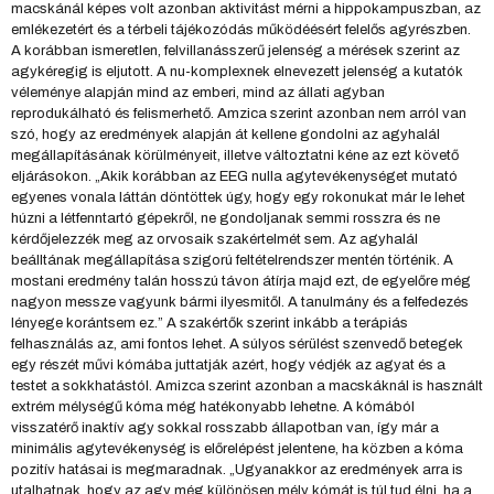
macskánál képes volt azonban aktivitást mérni a hippokampuszban, az
emlékezetért és a térbeli tájékozódás működéésért felelős agyrészben.
A korábban ismeretlen, felvillanásszerű jelenség a mérések szerint az
agykéregig is eljutott. A nu-komplexnek elnevezett jelenség a kutatók
véleménye alapján mind az emberi, mind az állati agyban
reprodukálható és felismerhető. Amzica szerint azonban nem arról van
szó, hogy az eredmények alapján át kellene gondolni az agyhalál
megállapításának körülményeit, illetve változtatni kéne az ezt követő
eljárásokon. „Akik korábban az EEG nulla agytevékenységet mutató
egyenes vonala láttán döntöttek úgy, hogy egy rokonukat már le lehet
húzni a létfenntartó gépekről, ne gondoljanak semmi rosszra és ne
kérdőjelezzék meg az orvosaik szakértelmét sem. Az agyhalál
beálltának megállapítása szigorú feltételrendszer mentén történik. A
mostani eredmény talán hosszú távon átírja majd ezt, de egyelőre még
nagyon messze vagyunk bármi ilyesmitől. A tanulmány és a felfedezés
lényege korántsem ez.” A szakértők szerint inkább a terápiás
felhasználás az, ami fontos lehet. A súlyos sérülést szenvedő betegek
egy részét művi kómába juttatják azért, hogy védjék az agyat és a
testet a sokkhatástól. Amizca szerint azonban a macskáknál is használt
extrém mélységű kóma még hatékonyabb lehetne. A kómából
visszatérő inaktív agy sokkal rosszabb állapotban van, így már a
minimális agytevékenység is előrelépést jelentene, ha közben a kóma
pozitív hatásai is megmaradnak. „Ugyanakkor az eredmények arra is
utalhatnak, hogy az agy még különösen mély kómát is túl tud élni, ha a