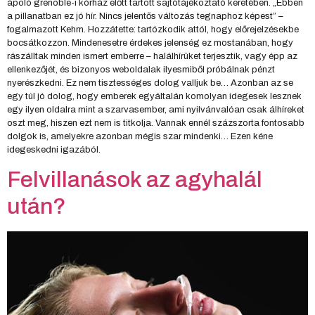
ápoló grenoble-i kórház előtt tartott sajtótájékoztató keretében. „Ebben
a pillanatban ez jó hír. Nincs jelentős változás tegnaphoz képest” –
fogalmazott Kehm. Hozzátette: tartózkodik attól, hogy előrejelzésekbe
bocsátkozzon. Mindenesetre érdekes jelenség ez mostanában, hogy
rászálltak minden ismert emberre – halálhírüket terjesztik, vagy épp az
ellenkezőjét, és bizonyos weboldalak ilyesmiből próbálnak pénzt
nyerészkedni. Ez nem tisztességes dolog valljuk be… Azonban az se
egy túl jó dolog, hogy emberek egyáltalán komolyan idegesek lesznek
egy ilyen oldalra mint a szarvasember, ami nyilvánvalóan csak álhíreket
oszt meg, hiszen ezt nem is titkolja. Vannak ennél százszorta fontosabb
dolgok is, amelyekre azonban mégis szar mindenki… Ezen kéne
idegeskedni igazából.
Felvillanások az agyhalál
után?