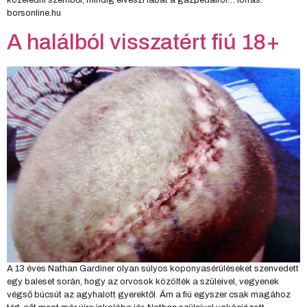
borsonline.hu
A halálból visszatért fiú 18+
A 13 éves Nathan Gardiner olyan súlyos koponyasérüléseket szenvedett
egy baleset során, hogy az orvosok közölték a szüleivel, vegyenek
végső búcsút az agyhalott gyerektől. Ám a fiú egyszer csak magához