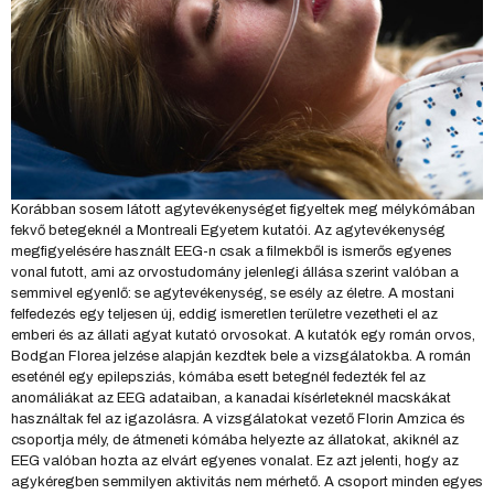
Korábban sosem látott agytevékenységet figyeltek meg mélykómában
fekvő betegeknél a Montreali Egyetem kutatói. Az agytevékenység
megfigyelésére használt EEG-n csak a filmekből is ismerős egyenes
vonal futott, ami az orvostudomány jelenlegi állása szerint valóban a
semmivel egyenlő: se agytevékenység, se esély az életre. A mostani
felfedezés egy teljesen új, eddig ismeretlen területre vezetheti el az
emberi és az állati agyat kutató orvosokat. A kutatók egy román orvos,
Bodgan Florea jelzése alapján kezdtek bele a vizsgálatokba. A román
eseténél egy epilepsziás, kómába esett betegnél fedezték fel az
anomáliákat az EEG adataiban, a kanadai kísérleteknél macskákat
használtak fel az igazolásra. A vizsgálatokat vezető Florin Amzica és
csoportja mély, de átmeneti kómába helyezte az állatokat, akiknél az
EEG valóban hozta az elvárt egyenes vonalat. Ez azt jelenti, hogy az
agykéregben semmilyen aktivitás nem mérhető. A csoport minden egyes