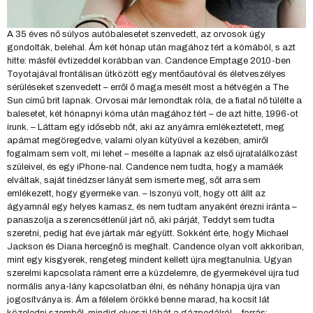
A 35 éves nő súlyos autóbalesetet szenvedett, az orvosok úgy
gondolták, belehal. Ám két hónap után magához tért a kómából, s azt
hitte: másfél évtizeddel korábban van. Candence Emptage 2010-ben
Toyotajával frontálisan ütközött egy mentőautóval és életveszélyes
sérüléseket szenvedett – erről ő maga mesélt most a hétvégén a The
Sun című brit lapnak. Orvosai már lemondtak róla, de a fiatal nő túlélte a
balesetet, két hónapnyi kóma után magához tért – de azt hitte, 1996-ot
írunk. – Láttam egy idősebb nőt, aki az anyámra emlékeztetett, meg
apámat megöregedve, valami olyan kütyüvel a kezében, amiről
fogalmam sem volt, mi lehet – mesélte a lapnak az első újratalálkozást
szüleivel, és egy iPhone-nal. Candence nem tudta, hogy a mamáék
elváltak, saját tinédzser lányát sem ismerte meg, sőt arra sem
emlékezett, hogy gyermeke van. – Iszonyú volt, hogy ott állt az
ágyamnál egy helyes kamasz, és nem tudtam anyaként érezni iránta –
panaszolja a szerencsétlenül járt nő, aki párját, Teddyt sem tudta
szeretni, pedig hat éve jártak már együtt. Sokként érte, hogy Michael
Jackson és Diana hercegnő is meghalt. Candence olyan volt akkoriban,
mint egy kisgyerek, rengeteg mindent kellett újra megtanulnia. Ugyan
szerelmi kapcsolata ráment erre a küzdelemre, de gyermekével újra tud
normális anya-lány kapcsolatban élni, és néhány hónapja újra van
jogosítványa is. Ám a félelem örökké benne marad, ha kocsit lát
közeledni szemből, mindig elveszi lábát a gázpedálról… forrás: