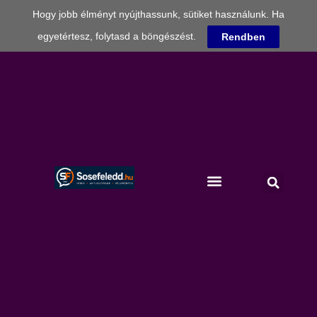
Hogy jobb élményt nyújthassunk, sütiket használunk. Ha
egyetértesz, folytasd a böngészést.
Rendben