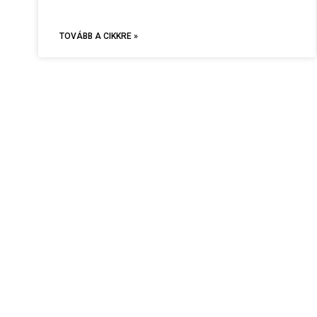
TOVÁBB A CIKKRE »
FŐOLDAL
RÓLUNK
HOAXZONE
TANUL
FELHASZNÁLÁSI FELTÉTELEK, ADATVÉD
KÜLDJ CIKKET!
STATI