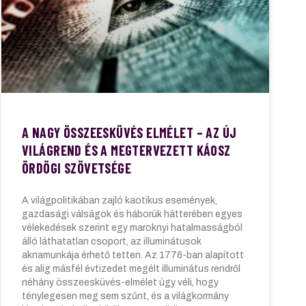
A NAGY ÖSSZEESKÜVÉS ELMÉLET – AZ ÚJ
VILÁGREND ÉS A MEGTERVEZETT KÁOSZ
ÖRDÖGI SZÖVETSÉGE
A világpolitikában zajló kaotikus események,
gazdasági válságok és háborúk hátterében egyes
vélekedések szerint egy maroknyi hatalmasságból
álló láthatatlan csoport, az illuminátusok
aknamunkája érhető tetten. Az 1776-ban alapított
és alig másfél évtizedet megélt illuminátus rendről
néhány összeesküvés-elmélet úgy véli, hogy
ténylegesen meg sem szűnt, és a világkormány