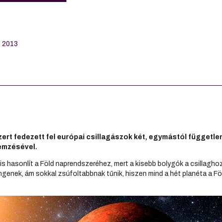
, 2013
rt fedezett fel európai csillagászok két, egymástól független
emzésével.
is hasonlít a Föld naprendszeréhez, mert a kisebb bolygók a csillagho
genek, ám sokkal zsúfoltabbnak tűnik, hiszen mind a hét planéta a 