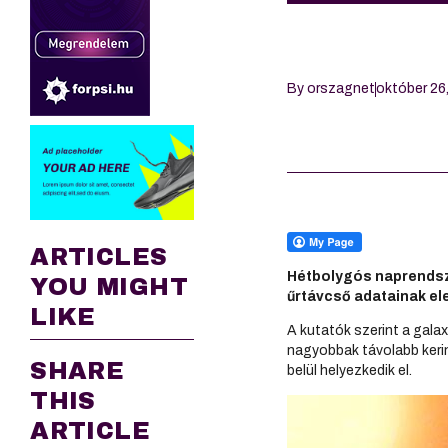
By
orszagnet
október 26
ARTICLES
Hétbolygós naprendsze
YOU MIGHT
űrtávcső adatainak el
LIKE
A kutatók szerint a galax
nagyobbak távolabb kerin
SHARE
belül helyezkedik el.
THIS
ARTICLE