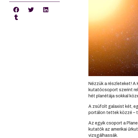
Nézzük a részleteket! A 
kutatócsoport szerint re
hét planétája sokkal köze
A zsúfolt galaxist két, 
portálon tettek közzé – 
Az egyik csoport a Planet
kutatók az amerikai űrku
vizsgálhassák.