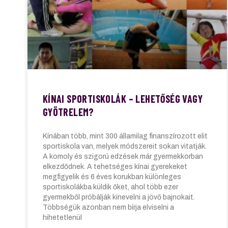
KÍNAI SPORTISKOLÁK – LEHETŐSÉG VAGY
GYÖTRELEM?
Kínában több, mint 300 államilag finanszírozott elit
sportiskola van, melyek módszereit sokan vitatják.
A komoly és szigorú edzések már gyermekkorban
elkezdődnek. A tehetséges kínai gyerekeket
megfigyelik és 6 éves korukban különleges
sportiskolákba küldik őket, ahol több ezer
gyermekből próbálják kinevelni a jövő bajnokait.
Többségük azonban nem bírja elviselni a
hihetetlenül