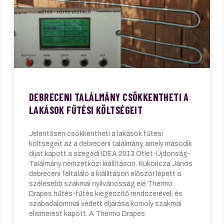
DEBRECENI TALÁLMÁNY CSÖKKENTHETI A
LAKÁSOK FŰTÉSI KÖLTSÉGEIT
Jelentősen csökkentheti a lakások fűtési
költségeit az a debreceni találmány, amely második
díjat kapott a szegedi IDEA 2013 Ötlet-Újdonság-
Találmány nemzetközi kiállításon. Kukoricza János
debreceni feltaláló a kiállításon először lépett a
szélesebb szakmai nyilvánosság elé Thermo
Drapes hűtés-fűtés kiegészítő rendszerével, és
szabadalommal védett eljárása komoly szakmai
elismerést kapott. A Thermo Drapes