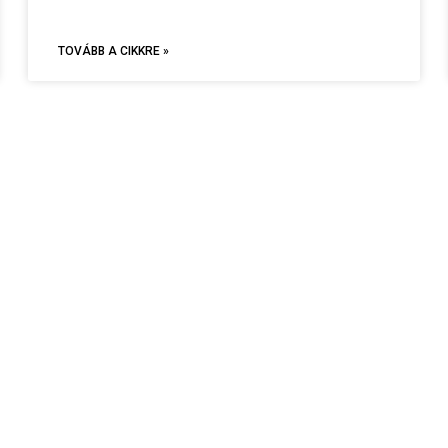
TOVÁBB A CIKKRE »
SÁGOS!
PARTNEREINK
Powered by WordPress
Built with Element
ELEM
KAPCSOLAT
SZTIKA