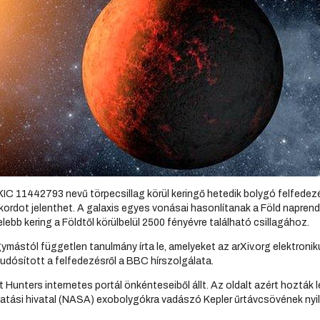
KIC 11442793 nevű törpecsillag körül keringő hetedik bolygó felfedez
kordot jelenthet. A galaxis egyes vonásai hasonlítanak a Föld napren
lebb kering a Földtől körülbelül 2500 fényévre található csillagához.
egymástól független tanulmány írta le, amelyeket az arXiv.org elektro
tudósított a felfedezésről a BBC hírszolgálata.
 Hunters internetes portál önkénteseiből állt. Az oldalt azért hozták 
tatási hivatal (NASA) exobolygókra vadászó Kepler űrtávcsövének nyi