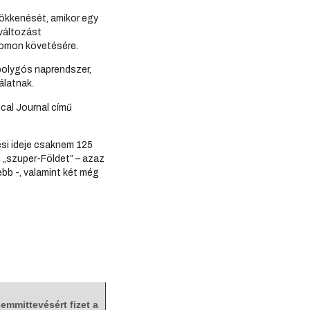
sökkenését, amikor egy
yváltozást
yomon követésére.
tbolygós naprendszer,
álatnak.
cal Journal című
ési ideje csaknem 125
 „szuper-Földet” – azaz
bb -, valamint két még
emmittevésért fizet a