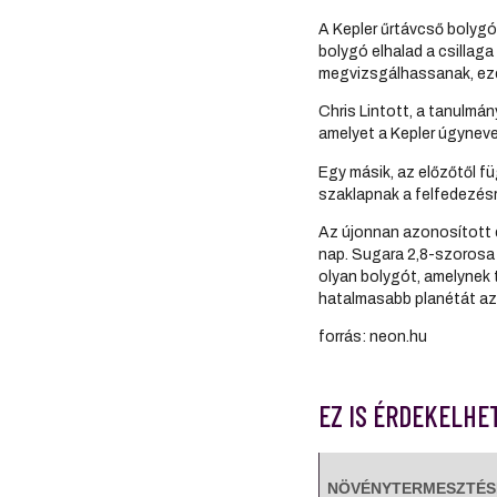
A Kepler űrtávcső bolygó
bolygó elhalad a csillag
megvizsgálhassanak, ezé
Chris Lintott, a tanulmá
amelyet a Kepler úgyneve
Egy másik, az előzőtől f
szaklapnak a felfedezésr
Az újonnan azonosított e
nap. Sugara 2,8-szorosa 
olyan bolygót, amelynek 
hatalmasabb planétát azo
forrás: neon.hu
EZ IS ÉRDEKELHE
NÖVÉNYTERMESZTÉS