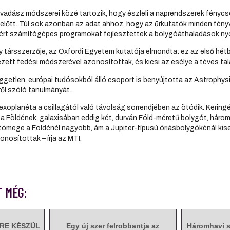
vadász módszerei közé tartozik, hogy észleli a naprendszerek fényc
a előtt. Túl sok azonban az adat ahhoz, hogy az űrkutatók minden fén
rt számítógépes programokat fejlesztettek a bolygóáthaladások n
ny társszerzője, az Oxfordi Egyetem kutatója elmondta: ez az első hé
zett fedési módszerével azonosítottak, és kicsi az esélye a téves tal
üggetlen, európai tudósokból álló csoport is benyújtotta az Astrophysi
ől szóló tanulmányát.
xoplanéta a csillagától való távolság sorrendjében az ötödik. Kering
a Földének, galaxisában eddig két, durván Föld-méretű bolygót, három
tömege a Földénél nagyobb, ám a Jupiter-típusú óriásbolygókénál kise
nosítottak – írja az MTI.
T MÉG:
RE KÉSZÜL
Egy új szer felrobbantja az
Háromhavi s