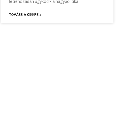
létrehozásán ügyködik a nagypolitika
TOVÁBB A CIKKRE »
Thewihstle Sport Blog template © 2026 All Rights Reserved.
or