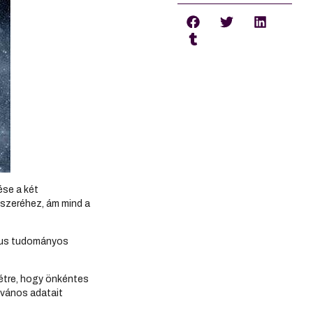
ése a két
dszeréhez, ám mind a
nikus tudományos
létre, hogy önkéntes
lvános adatait